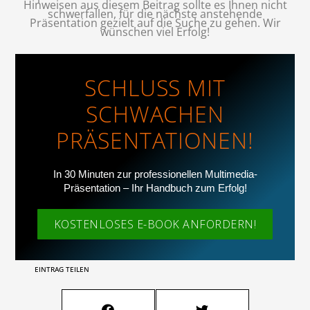
Hinweisen aus diesem Beitrag sollte es Ihnen nicht
schwerfallen, für die nächste anstehende
Präsentation gezielt auf die Suche zu gehen. Wir
wünschen viel Erfolg!
SCHLUSS MIT
SCHWACHEN
PRÄSENTATIONEN!
In 30 Minuten zur professionellen Multimedia-
Präsentation – Ihr Handbuch zum Erfolg!
KOSTENLOSES E-BOOK ANFORDERN!
EINTRAG TEILEN