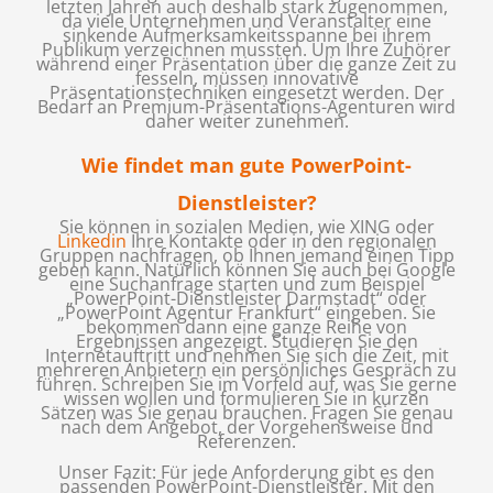
letzten Jahren auch deshalb stark zugenommen,
da viele Unternehmen und Veranstalter eine
sinkende Aufmerksamkeitsspanne bei ihrem
Publikum verzeichnen mussten. Um Ihre Zuhörer
während einer Präsentation über die ganze Zeit zu
fesseln, müssen innovative
Präsentationstechniken eingesetzt werden. Der
Bedarf an Premium-Präsentations-Agenturen wird
daher weiter zunehmen.
Wie findet man gute PowerPoint-
Dienstleister?
Sie können in sozialen Medien, wie XING oder
Linkedin
Ihre Kontakte oder in den regionalen
Gruppen nachfragen, ob Ihnen jemand einen Tipp
geben kann. Natürlich können Sie auch bei Google
eine Suchanfrage starten und zum Beispiel
„PowerPoint-Dienstleister Darmstadt“ oder
„PowerPoint Agentur Frankfurt“ eingeben. Sie
bekommen dann eine ganze Reihe von
Ergebnissen angezeigt. Studieren Sie den
Internetauftritt und nehmen Sie sich die Zeit, mit
mehreren Anbietern ein persönliches Gespräch zu
führen. Schreiben Sie im Vorfeld auf, was Sie gerne
wissen wollen und formulieren Sie in kurzen
Sätzen was Sie genau brauchen. Fragen Sie genau
nach dem Angebot, der Vorgehensweise und
Referenzen.
Unser Fazit: Für jede Anforderung gibt es den
passenden PowerPoint-Dienstleister. Mit den