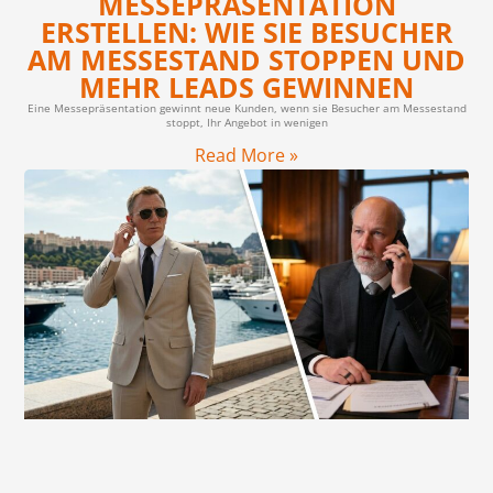
MESSEPRÄSENTATION
ERSTELLEN: WIE SIE BESUCHER
AM MESSESTAND STOPPEN UND
MEHR LEADS GEWINNEN
Eine Messepräsentation gewinnt neue Kunden, wenn sie Besucher am Messestand
stoppt, Ihr Angebot in wenigen
Read More »