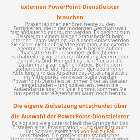
externen PowerPoint-Dienstleister
brauchen
Präsentationen gehören heute zu den
Fertigkeiten, die in der modernen Geschäftswelt
fast andauernd gebraucht werden. Es beginnt zum
Beispiel mit einem kleinen Statusbericht beim
internen Team-Meeting. Zu diesem Anlass werden
Sie sicher nicht auf die Idee kommen, eine externe
Agentur einzubeziehen. Doch bereits auf der
nächsten Stufe präsentiert vielleicht eine
Fachabteilung vor anderen Abteilungsleitern oder
dem Vorstand. Hier geht es nicht nur um die
Zustimmung zur eigenen Arbeit. Bei Fehlern
stehen schnell die Reputation der betroffenen
Abteilung und das Ansehen des Abteilungsleiters
im Mittelpunkt. An dieser Stelle werden
PowerPoint-Dienstleister immer öfter als Berater
eingebunden – und spätestens, wenn die
Außendarstellung ins Spiel kommt, kommen Sie
um spezialisierte Agenturen kaum noch herum.
Die eigene Zielsetzung entscheidet über
die Auswahl der PowerPoint-Dienstleister
Es gibt also viele unterschiedliche Gründe für das
Erstellen einer Präsentation – und damit ist auch
der Schwierigkeitsgrad
von Fall zu Fall
verschieden. Ein großes mittelständisches
Unternehmen hat vielleicht eine eigene Marketing-