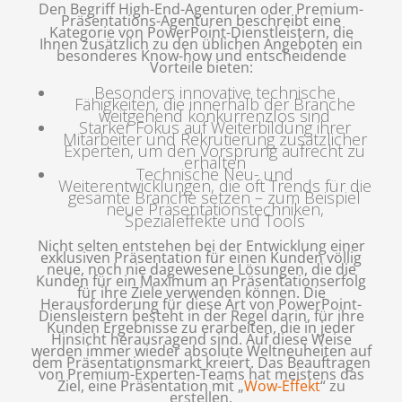
Den Begriff High-End-Agenturen oder Premium-
Präsentations-Agenturen beschreibt eine
Kategorie von PowerPoint-Dienstleistern, die
Ihnen zusätzlich zu den üblichen Angeboten ein
besonderes Know-how und entscheidende
Vorteile bieten:
Besonders innovative technische
Fähigkeiten, die innerhalb der Branche
weitgehend konkurrenzlos sind
Starker Fokus auf Weiterbildung ihrer
Mitarbeiter und Rekrutierung zusätzlicher
Experten, um den Vorsprung aufrecht zu
erhalten
Technische Neu- und
Weiterentwicklungen, die oft Trends für die
gesamte Branche setzen – zum Beispiel
neue Präsentationstechniken,
Spezialeffekte und Tools
Nicht selten entstehen bei der Entwicklung einer
exklusiven Präsentation für einen Kunden völlig
neue, noch nie dagewesene Lösungen, die die
Kunden für ein Maximum an Präsentationserfolg
für ihre Ziele verwenden können. Die
Herausforderung für diese Art von PowerPoint-
Diensleistern besteht in der Regel darin, für ihre
Kunden Ergebnisse zu erarbeiten, die in jeder
Hinsicht herausragend sind. Auf diese Weise
werden immer wieder absolute Weltneuheiten auf
dem Präsentationsmarkt kreiert. Das Beauftragen
von Premium-Experten-Teams hat meistens das
Ziel, eine Präsentation mit „
Wow-Effekt
“ zu
erstellen.