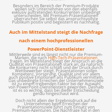
Besonders im Bereich der Premium-Produkte
wollen sich Unternehmen von den ebenfalls
exklusiv auftretenden Konkurrenten unbedingt
unterscheiden. Mit Premium-Präsentationen
überraschen Sie selbst das anspruchsvollste
Publikum positiv und begeistern es nachhaltig.
Auch im Mittelstand steigt die Nachfrage
nach einem hochprofessionellen
PowerPoint-Dienstleister
Mittlerweile sind es längst nicht nur die Premium-
Marken, die nach
High-Tech-Präsentationen
fragen. Im Mittelstand steigt der Anspruch an die
Qualität von Präsentationen stark an, da natürlich
die Konkurrenz nicht schläft und der Druck durch
Wettbewerber steigt. Präsentationen sollen
Kompetenz, Vorsprung, Qualität und vor allem
auch positive Emotionen ans Publikum vermitteln.
Das unbedingte Erreichen der Unternehmensziele
ist zu einem treibenden Faktor bei der Auswahl
von PowerPoint-Dienstleistern geworden. Deshalb
ist es so wichtig, dass bei dieser Entscheidung
genau hingeschaut wird.
Doch nicht allein der Ergebnisdruck auf die
Unternehmen beim Erreichen der
Präsentationsziele führt zum Einsatz von
Premium-Agenturen. Die Nachfrage hat in den