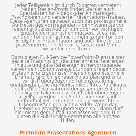
Jeder Teilbereich ist durch Experten vertreten:
Neben Design-Profis finden Sie hier auch
Spezialisten für Videos oder Animationen,
Psychologen und versierte Präsentations-Trainer.
Diese Agenturen betreuen auch das professionelle
Auftreten des Vortragenden – denn wenn Sie vor
einem größeren Auditorium oder vor wichtigen
Entscheidern sprechen müssen, ist es mit
schönen Folien längst nicht mehr getan. Für den
Erfolg Ihrer Präsentation sind auch Ihre Art zu
präsentieren, Ihre Rhetorik, Gestik und Mimik
wesentliche Faktoren.
Dazu bieten Full-Service-PowerPoint-Dienstleister
gezielte Trainings an, die unerfahrene Referenten
in gute und gute Referenten in hervorragende
verwandeln. Schon wenige Stunden bringen dabei
erstaunliche Ergebnisse. Hier sind professionelle
Dramaturgie, ein genauer Ablaufplan und eine
wirklich überzeugende Foliengestaltung
unabdingbar. Die Aufmerksamkeit Ihres Publikums
soll schließlich während der gesamten Zeit auf
Ihnen liegen. Fakten müssen absolut überzeugend
dargelegt werden. Das Auditorium muss auch
emotional geführt und zu den gewünschten
Erkenntnissen gebracht werden. Wenn das
Ergebnis vollständig überzeugen soll, dann darf
hier nichts dem Zufall überlassen werden. Hier
bieten die Full-Service-Agenturen alle nötigen
Hilfen.
Premium-Präsentations-Agenturen