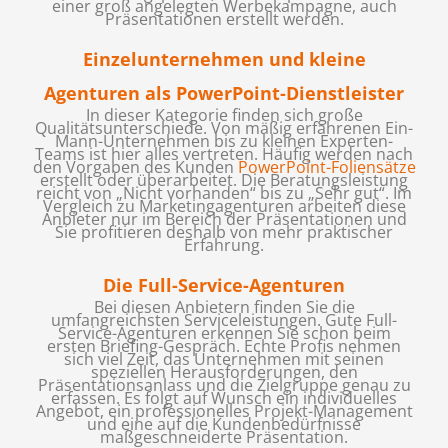
einer groß angelegten Werbekampagne, auch
Präsentationen erstellt werden.
Einzelunternehmen und kleine
Agenturen als PowerPoint-Dienstleister
In dieser Kategorie finden sich große
Qualitätsunterschiede. Von mäßig erfahrenen Ein-
Mann-Unternehmen bis zu kleinen Experten-
Teams ist hier alles vertreten. Häufig werden nach
den Vorgaben des Kunden
PowerPoint-Foliensätze
erstellt oder überarbeitet. Die Beratungsleistung
reicht von „Nicht vorhanden“ bis zu „Sehr gut“. Im
Vergleich zu Marketingagenturen arbeiten diese
Anbieter nur im Bereich der Präsentationen und
Sie profitieren deshalb von mehr praktischer
Erfahrung.
Die Full-Service-Agenturen
Bei diesen Anbietern finden Sie die
umfangreichsten Serviceleistungen. Gute Full-
Service-Agenturen erkennen Sie schon beim
ersten Briefing-Gespräch. Echte Profis nehmen
sich viel Zeit, das Unternehmen mit seinen
speziellen Herausforderungen, den
Präsentationsanlass und die Zielgruppe genau zu
erfassen. Es folgt auf Wunsch ein individuelles
Angebot, ein professionelles Projekt-Management
und eine auf die Kundenbedürfnisse
maßgeschneiderte Präsentation.