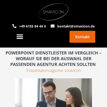
+49 6155 84 44 0
kontakt@smavicon.de
Kontakt
PowerPoint Agentur
Über Smavicon
POWERPOINT DIENSTLEISTER IM VERGLEICH –
WORAUF SIE BEI DER AUSWAHL DER
PASSENDEN AGENTUR ACHTEN SOLLTEN
Präsentationsagentur smavicon