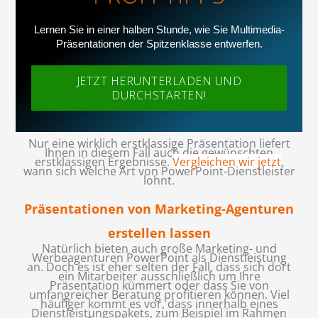
Lernen Sie in einer halben Stunde, wie Sie Multimedia-
Präsentationen der Spitzenklasse entwerfen.
JETZT HERUNTERLADEN UND
DURCHSTARTEN!
Nur eine wirklich erstklassige Präsentation liefert
Ihnen in diesem Fall auch die gewünschten
erstklassigen Ergebnisse.
Vergleichen wir jetzt
,
wann sich welche Art von PowerPoint-Dienstleister
lohnt.
Präsentationen von Marketing-Agenturen
erstellen lassen
Natürlich bieten auch große Marketing- und
Werbeagenturen PowerPoint als Dienstleistung
an. Doch es ist eher selten der Fall, dass sich dort
ein Mitarbeiter ausschließlich um Ihre
Präsentation kümmert oder dass Sie von
umfangreicher Beratung profitieren können. Viel
häufiger kommt es vor, dass innerhalb eines
Dienstleistungspakets, zum Beispiel im Rahmen