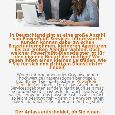
In Deutschland gibt es eine große Anzahl
von PowerPoint Services. Interessierte
Kunden können dabei zwischen
Einzelunternehmen, kleineren Agenturen
bis zur großen Agentur wählen. Doch
welcher PowerPoint-Dienstleister ist für
den eigenen Bedarf der richtige? Wir
geben Ihnen einen kleinen Leitfaden, wie
Sie für sich den richtigen Dienstleister
finden.
Wenn Unternehmen oder Organisationen
hochwertige Präsentationen benötigen,
beauftragen sie häufig externe
PowerPoint
Dienstleister
. Doch so groß das Angebot an
Serviceangeboten auf dem Markt auch sein mag,
so unübersichtlich ist es leider auch. Die Frage,
welches Angebot das passende ist, lässt sich nicht
so leicht beantworten – denn die Antwort hängt
davon ab, welches Ziel über dem Auftrag steht.
Der Anlass entscheidet, ob Sie einen