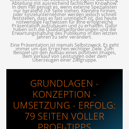
Abteilung mit ausreichend fachlichem Knowhow.
In dem Fall genügt es, wenn externe Spezialisten
nur beratend zur Seite stehen. Kleinere Firmen
oder Einzelunternehmer werden jedoch schnell
feststellen, dass es fast unmöglich ist, das heute
notwendige Fachwissen für eine erfolgreiche
Präsentation aufzubauen und zu erhalten. Dafür
haben sich die Qualitätsanforderungen und die
Erwartungshaltung des Publikums in den letzten
Jahren zu sehr verändert.
Eine Präsentation ist niemals Selbstzweck. Es geht
immer um das Erreichen wichtiger Ziele. Zum
Beispiel um den Aufbau eines positiven Images,
dem Verkauf von Leistungen oder dem
Überzeugen einer Zielgruppe.
GRUNDLAGEN -
KONZEPTION -
UMSETZUNG - ERFOLG:
79 SEITEN VOLLER
PROFI-TIPPS