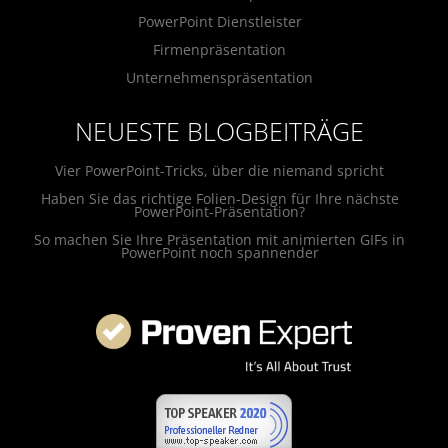
PowerPoint Dienstleister
Firmenpräsentation
Unternehmenspräsentation
NEUESTE BLOGBEITRÄGE
Vier PowerPoint-Tricks, über die niemand spricht
Haben Sie das richtige Folien-Design für Ihre nächste
PowerPoint-Präsentation?
So machen Sie Ihre Präsentation mit animierten GIFs in
PowerPoint noch spannender