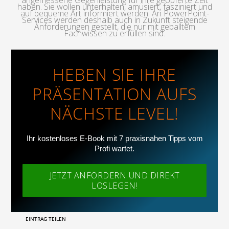
angemessene Gegenleistung für ihre geopferte Zeit
haben. Sie wollen unterhalten, amüsiert, fasziniert und
auf bequeme Art informiert werden. An PowerPoint-
Services werden deshalb auch in Zukunft steigende
Anforderungen gestellt, die nur mit geballtem
Fachwissen zu erfüllen sind.
HEBEN SIE IHRE
PRÄSENTATION AUFS
NÄCHSTE LEVEL!
Ihr kostenloses E-Book mit 7 praxisnahen Tipps vom
Profi wartet.
JETZT ANFORDERN UND DIREKT
LOSLEGEN!
EINTRAG TEILEN