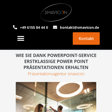
+49 6155 84 44 0
kontakt@smavicon.de
Kontakt
PowerPoint Agentur
Über Smavicon
WIE SIE DANK POWERPOINT-SERVICE
ERSTKLASSIGE POWER POINT
PRÄSENTATIONEN ERHALTEN
Präsentationsagentur smavicon