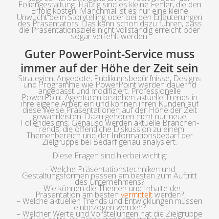
Foliengestaltung. Häufig sind es kleine Fehler, die den
Erfolg kosten. Manchmal ist es nur eine kleine
Unwucht beim Storytelling oder bei den Erläuterungen
des Präsentators. Das kann schon dazu führen, dass
die Präsentationsziele nicht vollständig erreicht oder
sogar verfehlt werden.
Guter PowerPoint-Service muss
immer auf der Höhe der Zeit sein
Strategien, Angebote, Publikumsbedürfnisse, Designs
und Programme wie PowerPoint werden dauernd
angepasst und modifiziert. Professionelle
PowerPoint-Agenturen beziehen aktuelle Trends in
ihre eigene Arbeit ein und können ihren Kunden auf
diese Weise Präsentationen auf der Höhe der Zeit
gewährleisten. Dazu gehören nicht nur neue
Foliendesigns. Genauso werden aktuelle Branchen-
Trends, die öffentliche Diskussion zu einem
Themenbereich und der Informationsbedarf der
Zielgruppe bei Bedarf genau analysiert.
Diese Fragen sind hierbei wichtig:
– Welche Präsentationstechniken und
Gestaltungsformen passen am besten zum Auftritt
des Unternehmens?
– Wie können die Themen und Inhalte der
Präsentation am besten
vermittelt
werden?
– Welche aktuellen Trends und Entwicklungen müssen
einbezogen werden?
– Welcher Werte und Vorstellungen hat die Zielgruppe