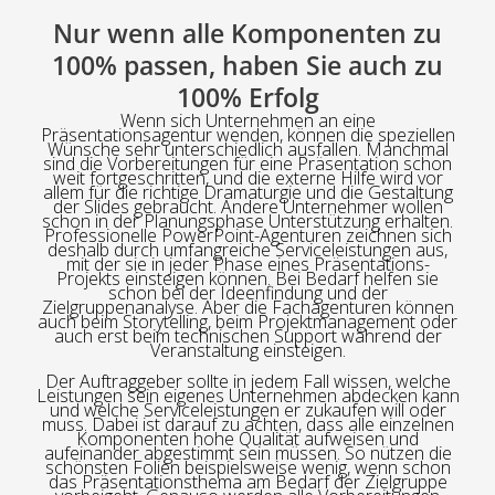
Nur wenn alle Komponenten zu
100% passen, haben Sie auch zu
100% Erfolg
Wenn sich Unternehmen an eine
Präsentationsagentur wenden, können die speziellen
Wünsche sehr unterschiedlich ausfallen. Manchmal
sind die Vorbereitungen für eine Präsentation schon
weit fortgeschritten, und die externe Hilfe wird vor
allem für die richtige Dramaturgie und die Gestaltung
der Slides gebraucht. Andere Unternehmer wollen
schon in der Planungsphase Unterstützung erhalten.
Professionelle PowerPoint-Agenturen zeichnen sich
deshalb durch umfangreiche Serviceleistungen aus,
mit der sie in jeder Phase eines Präsentations-
Projekts einsteigen können. Bei Bedarf helfen sie
schon bei der Ideenfindung und der
Zielgruppenanalyse. Aber die Fachagenturen können
auch beim Storytelling, beim Projektmanagement oder
auch erst beim technischen Support während der
Veranstaltung einsteigen.
Der Auftraggeber sollte in jedem Fall wissen, welche
Leistungen sein eigenes Unternehmen abdecken kann
und welche Serviceleistungen er zukaufen will oder
muss. Dabei ist darauf zu achten, dass alle einzelnen
Komponenten hohe Qualität aufweisen und
aufeinander abgestimmt sein müssen. So nützen die
schönsten Folien beispielsweise wenig, wenn schon
das Präsentationsthema am Bedarf der Zielgruppe