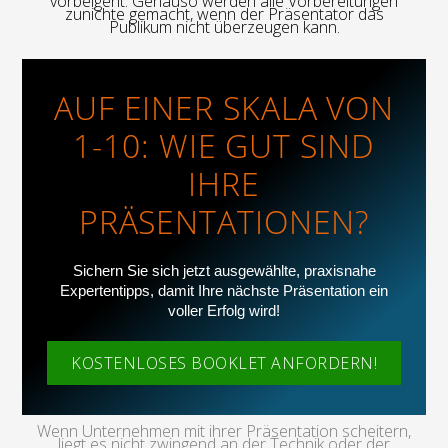
vorbeigeht. Genauso werden alle Vorbereitungen
zunichte gemacht, wenn der Präsentator das
Publikum nicht überzeugen kann.
AUF EINER SKALA VON
1-10: WIE GUT SIND
IHRE
PRÄSENTATIONEN?
Sichern Sie sich jetzt ausgewählte, praxisnahe
Expertentipps, damit Ihre nächste Präsentation ein
voller Erfolg wird!
KOSTENLOSES BOOKLET ANFORDERN!
Wenn Unternehmen mit ihrer Präsentation scheitern,
liegt es nicht zwingend an der Technik oder der