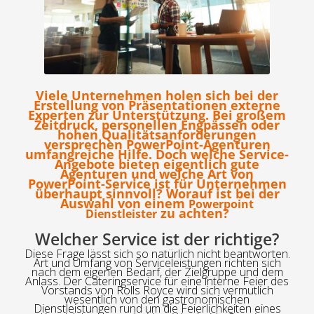
Viele Unternehmen holen sich bei der
Erstellung von Präsentationen externe
Experten zur Unterstützung. Bei großem
Zeitdruck, personellen Engpässen oder
hohen Qualitätsanforderungen
versprechen PowerPoint-Agenturen
umfangreiche Hilfe. Doch welche Service-
Angebote bieten eigentlich gute
Agenturen und welche Art von
PowerPoint-Service ist für Unternehmen
überhaupt sinnvoll? Worauf ist bei der
Auswahl von einem
Powerpoint
zu achten?
Dienstleister
Welcher Service ist der richtige?
Diese Frage lässt sich so natürlich nicht beantworten.
Art und Umfang von Serviceleistungen richten sich
nach dem eigenen Bedarf, der Zielgruppe und dem
Anlass. Der Cateringservice für eine interne Feier des
Vorstands von Rolls Royce wird sich vermutlich
wesentlich von den gastronomischen
Dienstleistungen rund um die Feierlichkeiten eines