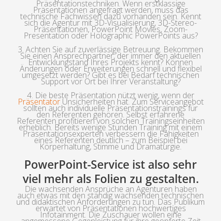
Präsentationstechniken. Wenn erstklassige
Präsentationen angefragt werden, muss das
technische Fachwissen dazu vorhanden sein. Kennt
sich die Agentur mit 3D-Visualisierung, 3D-Stereo-
Präsentationen, PowerPoint Movies, Zoom-
Presentation oder Holographic PowerPoints aus?
3. Achten Sie auf zuverlässige Betreuung. Bekommen
Sie einen Ansprechpartner, der immer den aktuellen
Entwicklungstand Ihres Projekts kennt? Können
Änderungen oder Erweiterungen schnell und flexibel
umgesetzt werden? Gibt es bei Bedarf technischen
Support vor Ort bei Ihrer Veranstaltung?
4. Die beste Präsentation nützt wenig, wenn der
Präsentator
Unsicherheiten hat. Zum Serviceangebot
sollten auch individuelle Präsentationstrainings für
den Referenten gehören. Selbst erfahrene
Referenten profitieren von solchen Trainingseinheiten
erheblich. Bereits wenige Stunden Training mit einem
Präsentationsexperten verbessern die Fähigkeiten
eines Referenten deutlich – zum Beispiel bei
Körperhaltung, Stimme und Dramaturgie.
PowerPoint-Service ist also sehr
viel mehr als Folien zu gestalten.
Die wachsenden Ansprüche an Agenturen haben
auch etwas mit den ständig wachsenden technischen
und didaktischen Anforderungen zu tun. Das Publikum
erwartet von Präsentationen hochwertiges
Infotainment. Die Zuschauer wollen eine