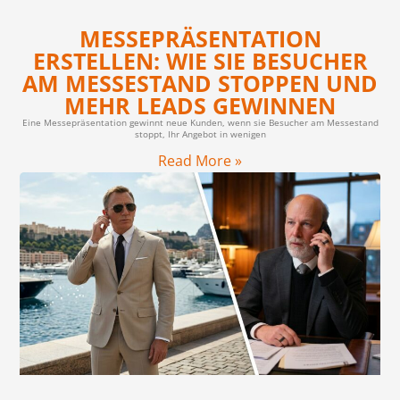
MESSEPRÄSENTATION
ERSTELLEN: WIE SIE BESUCHER
AM MESSESTAND STOPPEN UND
MEHR LEADS GEWINNEN
Eine Messepräsentation gewinnt neue Kunden, wenn sie Besucher am Messestand
stoppt, Ihr Angebot in wenigen
Read More »