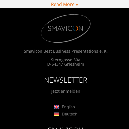
Read More »
Smavicon Best Business Presentations e. K.
Sterngasse 30a
D-64347 Griesheim
NEWSLETTER
Jetzt anmelden
English
Deutsch