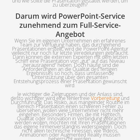
und wie sollte die Präsentation gestaltet werden, um
zu überzeugen?
Darum wird PowerPoint-Service
zunehmend zum Full-Service-
Angebot
Wenn Sie im eigenen Unternehmen ein erfahrenes
Team zur Verfügung haben, das durchgehend
Präsentationen erstellt, wird die PowerPoint-Agentur
vielleicht nur noch für letzte Veredelungen gebraucht.
Dann können die externen Experten mit dem letzten
Schliff eine Präsentation von „gut“ auf das Niveau
„herausragend“ heben. Doch häufig sind die
Anforderungen an die Qualität des fertigen
Ergebnisses so hoch, dass umfassende
Unterstützung über den gesamten
Entstehungsprozess einer Präsentation gewünscht
wird.
Je wichtiger die Zielgruppen und der Anlass sind,
desto wichtiger wird eine fehlerfreie
Vorbereitung
und
Durchführung. Das Risiko, aus mangelnder Routine im
Bereich Präsentation einen schweren Fehler zu
übersehen, wollen viele Unternehmer nicht mehr
eingehen. Besonders Firmen, die mit Hightech,
Qualität oder Innovation in Verbindung gebracht
werden wollen, möchten mit Ihren Präsentationen
das eigene Firmenverständnis widerspiegeln. Doch
nicht allein technische Finessen, wie Videos,
Animationen oder Augmented Reality müssen
beherrscht werden.