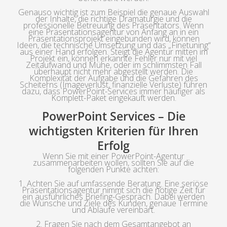
Genauso wichtig ist zum Beispiel die genaue Auswahl
der Inhalte, die richtige Dramaturgie und die
professionelle Betreuung des Präsentators. Wenn
eine Präsentationsagentur von Anfang an in ein
Präsentationsprojekt eingebunden wird, können
Ideen, die technische Umsetzung und das „Finetuning“
aus einer Hand erfolgen. Steigt die Agentur mitten im
Projekt ein, können erkannte Fehler nur mit viel
Zeitaufwand und Mühe, oder im schlimmsten Fall
überhaupt nicht mehr abgestellt werden. Die
Komplexität der Aufgabe und die Gefahren des
Scheiterns (Imageverlust, finanzielle Verluste) führen
dazu, dass PowerPoint-Services immer häufiger als
Komplett-Paket eingekauft werden.
PowerPoint Services – Die
wichtigsten Kriterien für Ihren
Erfolg
Wenn Sie mit einer PowerPoint-Agentur
zusammenarbeiten wollen, sollten Sie auf die
folgenden Punkte achten:
1. Achten Sie auf umfassende Beratung. Eine seriöse
Präsentationsagentur nimmt sich die nötige Zeit für
ein ausführliches Briefing-Gespräch. Dabei werden
die Wünsche und Ziele des Kunden, genaue Termine
und Abläufe vereinbart.
2. Fragen Sie nach dem Gesamtangebot an