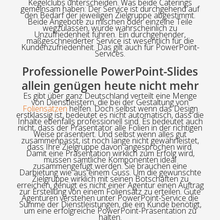
Kegelclubs unterscheiden. Was beide Caterings
gemeinsam haben: Der Service ist durchgehend auf
den Bedarf der jeweiligen Zielgruppe abgestimmt.
Beide Angebote zu mischen oder einzelne Teile
wegzulassen, würde wahrscheinlich zu
Unzufriedenheit führen. Ein durchgehender,
maßgeschneiderter Service ist wesentlich für die
Kundenzufriedenheit. Das gilt auch für PowerPoint-
Services.
Professionelle PowerPoint-Slides
allein genügen heute nicht mehr
Es gibt über ganz Deutschland verteilt eine Menge
von Dienstleistern, die bei der Gestaltung von
Foliensätzen
helfen. Doch selbst wenn das Design
erstklassig ist, bedeutet es nicht automatisch, dass die
Inhalte ebenfalls professionell sind. Es bedeutet auch
nicht, dass der Präsentator alle Folien in der richtigen
Weise präsentiert. Und selbst wenn alles gut
zusammenpasst, ist noch lange nicht gewährleistet,
dass Ihre Zielgruppe davon angesprochen wird.
Damit eine Präsentation wirklich zum Erfolg wird,
müssen sämtliche Komponenten ideal
zusammengefügt werden. Sie brauchen eine
Darbietung wie aus einem Guss. Um die gewünschte
Zielgruppe wirklich mit seinen Botschaften zu
erreichen, genügt es nicht einer Agentur einen Auftrag
zur Erstellung von einem Foliensatz zu erteilen. Gute
Agenturen verstehen unter PowerPoint-Service die
Summe der Dienstleistungen, die ein Kunde benötigt,
um eine erfolgreiche PowerPoint-Präsentation zu
halten.