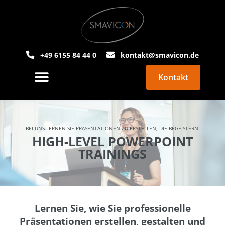
+49 6155 84 44 0
kontakt@smavicon.de
Kontakt
PowerPoint Agentur
Über Smavicon
BEI UNS LERNEN SIE PRÄSENTATIONEN ZU ERSTELLEN, DIE BEGEISTERN!
HIGH-LEVEL POWERPOINT
TRAININGS
Lernen Sie, wie Sie professionelle
Präsentationen erstellen, gestalten und