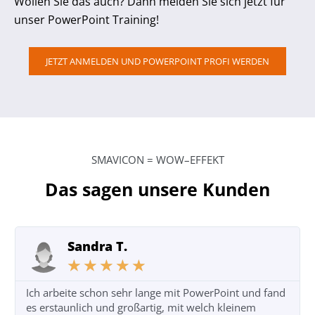
Wollen Sie das auch? Dann melden Sie sich jetzt für
unser PowerPoint Training!
JETZT ANMELDEN UND POWERPOINT PROFI WERDEN
SMAVICON = WOW–EFFEKT
Das sagen unsere Kunden
Sandra T.
★
★
★
★
★
Ich arbeite schon sehr lange mit PowerPoint und fand
es erstaunlich und großartig, mit welch kleinem