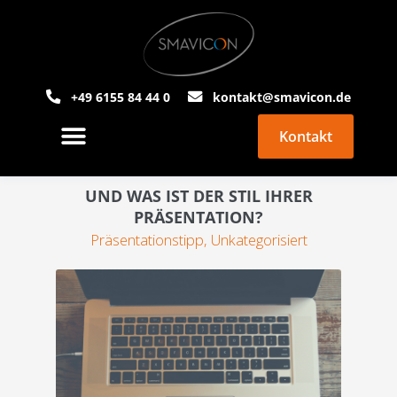
+49 6155 84 44 0
kontakt@smavicon.de
Kontakt
PowerPoint Agentur
Über Smavicon
UND WAS IST DER STIL IHRER
PRÄSENTATION?
Präsentationstipp
,
Unkategorisiert