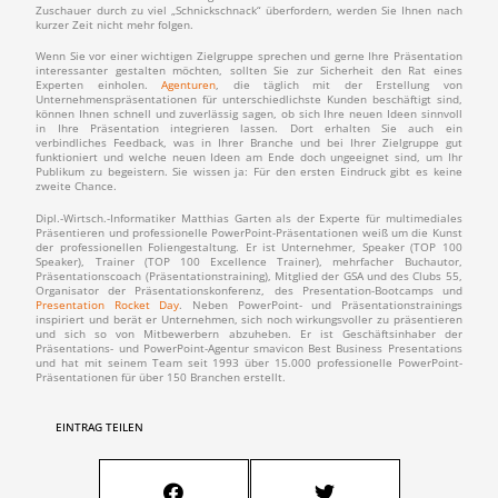
Zuschauer durch zu viel „Schnickschnack“ überfordern, werden Sie Ihnen nach
kurzer Zeit nicht mehr folgen.
Wenn Sie vor einer wichtigen Zielgruppe sprechen und gerne Ihre Präsentation
interessanter gestalten möchten, sollten Sie zur Sicherheit den Rat eines
Experten einholen.
Agenturen
, die täglich mit der Erstellung von
Unternehmenspräsentationen für unterschiedlichste Kunden beschäftigt sind,
können Ihnen schnell und zuverlässig sagen, ob sich Ihre neuen Ideen sinnvoll
in Ihre Präsentation integrieren lassen. Dort erhalten Sie auch ein
verbindliches Feedback, was in Ihrer Branche und bei Ihrer Zielgruppe gut
funktioniert und welche neuen Ideen am Ende doch ungeeignet sind, um Ihr
Publikum zu begeistern. Sie wissen ja: Für den ersten Eindruck gibt es keine
zweite Chance.
Dipl.-Wirtsch.-Informatiker Matthias Garten als der Experte für multimediales
Präsentieren und professionelle PowerPoint-Präsentationen weiß um die Kunst
der professionellen Foliengestaltung. Er ist Unternehmer, Speaker (TOP 100
Speaker), Trainer (TOP 100 Excellence Trainer), mehrfacher Buchautor,
Präsentationscoach (Präsentationstraining), Mitglied der GSA und des Clubs 55,
Organisator der Präsentationskonferenz, des Presentation-Bootcamps und
Presentation Rocket Day
. Neben PowerPoint- und Präsentationstrainings
inspiriert und berät er Unternehmen, sich noch wirkungsvoller zu präsentieren
und sich so von Mitbewerbern abzuheben. Er ist Geschäftsinhaber der
Präsentations- und PowerPoint-Agentur smavicon Best Business Presentations
und hat mit seinem Team seit 1993 über 15.000 professionelle PowerPoint-
Präsentationen für über 150 Branchen erstellt.
EINTRAG TEILEN