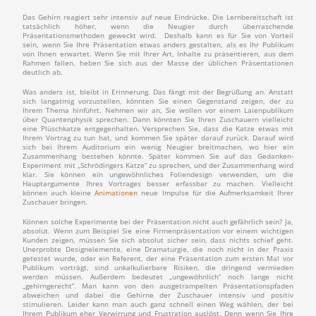
Das Gehirn reagiert sehr intensiv auf neue Eindrücke. Die Lernbereitschaft ist
tatsächlich höher, wenn die Neugier durch überraschende
Präsentationsmethoden geweckt wird. Deshalb kann es für Sie von Vorteil
sein, wenn Sie Ihre Präsentation etwas anders gestalten, als es Ihr Publikum
von Ihnen erwartet. Wenn Sie mit Ihrer Art, Inhalte zu präsentieren, aus dem
Rahmen fallen, heben Sie sich aus der Masse der üblichen Präsentationen
deutlich ab.
Was anders ist, bleibt in Erinnerung. Das fängt mit der Begrüßung an. Anstatt
sich langatmig vorzustellen, könnten Sie einen Gegenstand zeigen, der zu
Ihrem Thema hinführt. Nehmen wir an, Sie wollen vor einem Laienpublikum
über Quantenphysik sprechen. Dann könnten Sie Ihren Zuschauern vielleicht
eine Plüschkatze entgegenhalten. Versprechen Sie, dass die Katze etwas mit
Ihrem Vortrag zu tun hat, und kommen Sie später darauf zurück. Darauf wird
sich bei Ihrem Auditorium ein wenig Neugier breitmachen, wo hier ein
Zusammenhang bestehen könnte. Später kommen Sie auf das Gedanken-
Experiment mit „Schrödingers Katze“ zu sprechen, und der Zusammenhang wird
klar. Sie können ein ungewöhnliches Foliendesign verwenden, um die
Hauptargumente Ihres Vortrages besser erfassbar zu machen. Vielleicht
können auch kleine
Animationen
neue Impulse für die Aufmerksamkeit Ihrer
Zuschauer bringen.
Können solche Experimente bei der Präsentation nicht auch gefährlich sein? Ja,
absolut. Wenn zum Beispiel Sie eine Firmenpräsentation vor einem wichtigen
Kunden zeigen, müssen Sie sich absolut sicher sein, dass nichts schief geht.
Unerprobte Designelemente, eine Dramaturgie, die noch nicht in der Praxis
getestet wurde, oder ein Referent, der eine Präsentation zum ersten Mal vor
Publikum vorträgt, sind unkalkulierbare Risiken, die dringend vermieden
werden müssen. Außerdem bedeutet „ungewöhnlich“ noch lange nicht
„gehirngerecht“. Man kann von den ausgetrampelten Präsentationspfaden
abweichen und dabei die Gehirne der Zuschauer intensiv und positiv
stimulieren. Leider kann man auch ganz schnell einen Weg wählen, der bei
Ihrem Publikum eher Verwirrung und Frustration auslöst. Denn wenn Sie Ihre