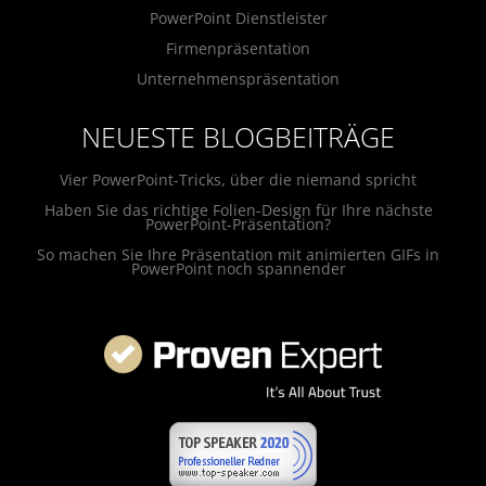
PowerPoint Dienstleister
Firmenpräsentation
Unternehmenspräsentation
NEUESTE BLOGBEITRÄGE
Vier PowerPoint-Tricks, über die niemand spricht
Haben Sie das richtige Folien-Design für Ihre nächste
PowerPoint-Präsentation?
So machen Sie Ihre Präsentation mit animierten GIFs in
PowerPoint noch spannender