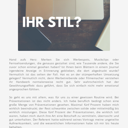
Hand aufs Herz: Merken Sie sich Werbespots, Musikclips oder
Fernsehsendungen, die genauso gestaltet sind, wie Tausende andere, die Sie
zuvor schon einmal gesehen haben? Ist Ihnen beim Blättern in einem Journal
irgendeine Anzeige in Erinnerung geblieben, die dort abgedruckt wurde?
Vermutlich ist das selten der Fall. Hat es an der stümperhaften Umsetzung
gelegen? Vermutlich nicht, denn Werbetreibende oder Filmemacher verstehen
ihr Handwerk normalerweise recht gut. Sehr wahrscheinlich hat der
Gewöhnungseffekt dazu geführt, dass Sie sich einfach nicht mehr emotional
angesprochen fühlten.
So geht es uns mit allem, was für uns zu einer gewissen Routine wird. Bei
Präsentationen ist das nicht anders. Ich habe beruflich bedingt schon eine
große Menge von Präsentationen gesehen. Maximal fünf Prozent haben mich
wirklich beeindruckt; der Rest schwankte zwischen solide oder mittelmäßig bis
wirklich misslungen. Diese fünf Prozent der Präsentationen, die wirklich toll
waren, haben mich durch ihre Art eine Botschaft zu vermitteln, überrascht und
gut unterhalten. Der Referent hatte während seines Vortrags meine ungeteilte
Aufmerksamkeit, und die wesentlichen Informationen habe ich mir bis heute
behalten.