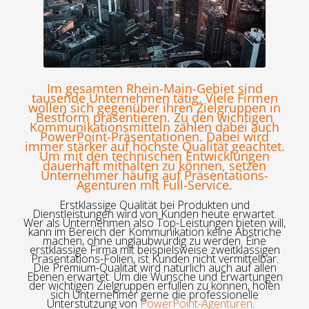
Im gesamten Rhein-Main-Gebiet sind
tausende Unternehmen tätig. Viele Firmen
wollen sich gegenüber ihren Zielgruppen in
Bestform präsentieren. Zu den wichtigen
Kommunikationsmitteln zählen dabei auch
PowerPoint-Präsentationen. Dabei wird
immer stärker auf höchste Qualität geachtet.
Um mit den technischen Entwicklungen
dauerhaft mithalten zu können, setzen
Unternehmer häufig auf Präsentations-
Agenturen mit Full-Service.
Erstklassige Qualität bei Produkten und
Dienstleistungen wird von Kunden heute erwartet.
Wer als Unternehmen also Top-Leistungen bieten will,
kann im Bereich der Kommunikation keine Abstriche
machen, ohne unglaubwürdig zu werden. Eine
erstklassige Firma mit beispielsweise zweitklassigen
Präsentations-Folien, ist Kunden nicht vermittelbar.
Die Premium-Qualität wird natürlich auch auf allen
Ebenen erwartet. Um die Wünsche und Erwartungen
der wichtigen Zielgruppen erfüllen zu können, holen
sich Unternehmer gerne die professionelle
Unterstützung von
PowerPoint-Agenturen
.