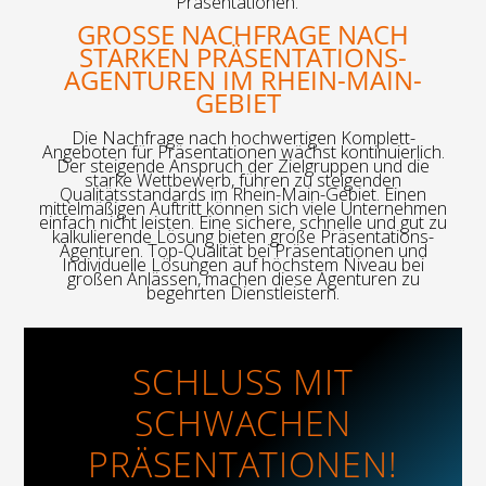
Präsentationen.
GROSSE NACHFRAGE NACH S
TARKEN PRÄSENTATIONS-A
GENTUREN IM RHEIN-MAIN-G
EBIET
Die Nachfrage nach hochwertigen Komplett-
Angeboten für Präsentationen wächst kontinuierlich.
Der steigende Anspruch der Zielgruppen und die
starke Wettbewerb, führen zu steigenden
Qualitätsstandards im Rhein-Main-Gebiet. Einen
mittelmäßigen Auftritt können sich viele Unternehmen
einfach nicht leisten. Eine sichere, schnelle und gut zu
kalkulierende Lösung bieten große Präsentations-
Agenturen. Top-Qualität bei Präsentationen und
Individuelle Lösungen auf höchstem Niveau bei
großen Anlässen, machen diese Agenturen zu
begehrten Dienstleistern.
SCHLUSS MIT
SCHWACHEN
PRÄSENTATIONEN!