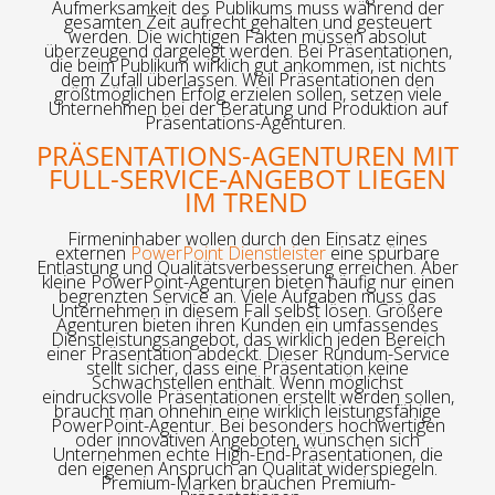
Aufmerksamkeit des Publikums muss während der
gesamten Zeit aufrecht gehalten und gesteuert
werden. Die wichtigen Fakten müssen absolut
überzeugend dargelegt werden. Bei Präsentationen,
die beim Publikum wirklich gut ankommen, ist nichts
dem Zufall überlassen. Weil Präsentationen den
größtmöglichen Erfolg erzielen sollen, setzen viele
Unternehmen bei der Beratung und Produktion auf
Präsentations-Agenturen.
PRÄSENTATIONS-AGENTUREN MIT
FULL-SERVICE-ANGEBOT LIEGEN
IM TREND
Firmeninhaber wollen durch den Einsatz eines
externen
PowerPoint Dienstleister
eine spürbare
Entlastung und Qualitätsverbesserung erreichen. Aber
kleine PowerPoint-Agenturen bieten häufig nur einen
begrenzten Service an. Viele Aufgaben muss das
Unternehmen in diesem Fall selbst lösen. Größere
Agenturen bieten ihren Kunden ein umfassendes
Dienstleistungsangebot, das wirklich jeden Bereich
einer Präsentation abdeckt. Dieser Rundum-Service
stellt sicher, dass eine Präsentation keine
Schwachstellen enthält. Wenn möglichst
eindrucksvolle Präsentationen erstellt werden sollen,
braucht man ohnehin eine wirklich leistungsfähige
PowerPoint-Agentur. Bei besonders hochwertigen
oder innovativen Angeboten, wünschen sich
Unternehmen echte High-End-Präsentationen, die
den eigenen Anspruch an Qualität widerspiegeln.
Premium-Marken brauchen Premium-