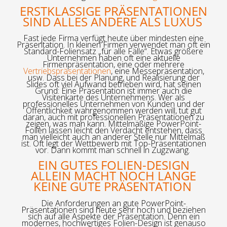
ERSTKLASSIGE PRÄSENTATIONEN
SIND ALLES ANDERE ALS LUXUS
Fast jede Firma verfügt heute über mindesten eine
Präsentation. In kleinen Firmen verwendet man oft ein
Standard-Foliensatz „für alle Fälle“. Etwas größere
Unternehmen haben oft eine aktuelle
Firmenpräsentation, eine oder mehrere
Vertriebspräsentationen
, eine Messepräsentation,
usw. Dass bei der Planung, und Realisierung der
Slides oft viel Aufwand betrieben wird, hat seinen
Grund: Eine Präsentation ist immer auch die
Visitenkarte des Unternehmens. Wer als
professionelles Unternehmen von Kunden und der
Öffentlichkeit wahrgenommen werden will, tut gut
daran, auch mit professionellen Präsentationen zu
zeigen, was man kann. Mittelmäßige PowerPoint-
Folien lassen leicht den Verdacht entstehen, dass
man vielleicht auch an anderer Stelle nur Mittelmaß
ist. Oft legt der Wettbewerb mit Top-Präsentationen
vor. Dann kommt man schnell in Zugzwang.
EIN GUTES FOLIEN-DESIGN
ALLEIN MACHT NOCH LANGE
KEINE GUTE PRÄSENTATION
Die Anforderungen an gute PowerPoint-
Präsentationen sind heute sehr hoch und beziehen
sich auf alle Aspekte der Präsentation. Denn ein
modernes, hochwertiges Folien-Design ist genauso