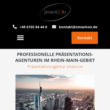
+49 6155 84 44 0
kontakt@smavicon.de
Kontakt
PowerPoint Agentur
Über Smavicon
PROFESSIONELLE PRÄSENTATIONS-
AGENTUREN IM RHEIN-MAIN-GEBIET
Präsentationsagentur smavicon