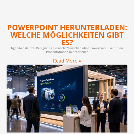
POWERPOINT HERUNTERLADEN:
WELCHE MÖGLICHKEITEN GIBT
ES?
Irgendwo da draußen gibt es sie noch: Menschen ohne PowerPoint. Sie öffnen
Präsentationen mit stoischer
Read More »