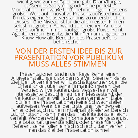
wichtig, wie zum Beispiel eine gute Dramaturgie,
passendes Storytelling oder eine perfekte
Moderation. Innovative Unternehmen legen meistens
großen Wert auf innovative Präsentationstechniken,
um das eigene Selbstverständnis zu unterstreichen.
Dieses hohe Niveau ist für die allermeisten Firmen
selbst mit großem Aufwand zu erreichen. An dieser
Stelle kommen immer häufiger große PowerPoint
Agenturen zum Einsatz, die mit ihrem umfangreichen
Know-How alle Bereiche des Präsentierens
beherrschen.
VON DER ERSTEN IDEE BIS ZUR
PRÄSENTATION VOR PUBLIKUM
MUSS ALLES STIMMEN
Präsentationen sind in der Regel keine reinen
Alibiveranstaltungen, sondern sie verfolgen ein klares
Ziel. Der Unternehmer will Geschäftspartner oder die
Öffentlichkeit über seine Firma informieren. Der
Vertrieb will verkaufen, das Messe-Team will
interessierte Besucher auf dem Messestand, der
Verkaufs-Trainer will Fachwissen vermitteln. Dabei
dürfen ihre Präsentationen keine Schwachstellen
aufweisen. Wenn bei der Erstellung irgendwo ein
Fehler oder auch nur ein mittelmäßig kreierter Bereich
„durchrutscht“, kann man das Präsentationsziel leicht
verfehlt. Werden wichtige Informationen vergessen, ist
die Botschaft unverständlich, oder präsentiert der
Referent seine Folien einfach schlecht, dann verfehlt
man das Ziel der Präsentation schnell.