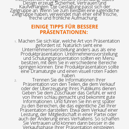
Design erzeugt Sicherheit, Vertrauen und
Kaufverlangen.
Die Gestaltung passt sich der
Zielgruppe an. Wenn Sie
zum Beispiel
eine jugendliche
Zielgruppe haben,
verwendet man
eher eine frische,
freche und fröhliche Aufmachung.
EINIGE TIPPS FÜR BESSERE
PRÄSENTATIONEN:
Machen Sie sich klar, welche Art von Präsentation
gefordert ist.
Natürlich
sieht eine
Unternehmensvorstellung anders au
s
als eine
Produktpräsentation.
Unternehmensvorstellung
und Schulungspr
äsentation sollten ein
Menü
besitzen, mit dem Sie in verschiedene Bereiche
springen können. Eine Produktpräsentation sollte
eine Dramaturgie und einen visuell roten Faden
haben.
Trennen Sie
die
Informationen
Ihrer
Präsentation
von
den
Teilen
, die dem Verkauf
oder der Überzeugung Ihres Publikums dienen
.
Geben Sie dem Zuschauer das Gefühl, er wird
von Ihnen
s
chlau
gemacht
und bekommt gute
Informationen. Und führen Sie ihn erst später
zu
den Bereichen, die das eigentliche Ziel Ihrer
Präsentation darstellen: Etwa dem Verkauf einer
Leistung, der Mitgliedschaft in einer Partei oder
auch der Änderung eines Verhaltens
. So schaffen
Sie Vertrauen und können dann
besser
in die
Verkaufsphase Ihrer Präsentation einsteigen.