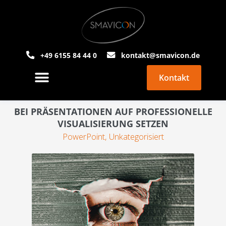
+49 6155 84 44 0
kontakt@smavicon.de
Kontakt
PowerPoint Agentur
Über Smavicon
BEI PRÄSENTATIONEN AUF PROFESSIONELLE
VISUALISIERUNG SETZEN
PowerPoint
,
Unkategorisiert