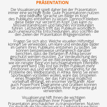
PRÄSENTATION
Die Visualisierung spielt
daher bei der Präsentation
immer
eine wichtige Rolle. Gute
Präsentatoren
nutzen
eine bildhafte Sprache um Bilder im Kopf
des
Publikums
entstehen zu lassen
. D
ennoch bleiben
diese Bilder nur verzerrt im Kopf. Das kann zu
Missverständnissen und falschen Vorstellungen
führen. L
etzt
endlich trifft das Publikum womöglich
auch
unerwünschte
E
ntscheidung
en,
also
solchen die
den Zielen der Präsentation
entgegenstehen
.
Fragen Sie sich also: Welche visuellen Hilfsmittel
können Sie verwenden, um klare und eindeutige Bilder
im Gehirn Ihres Publikums entstehen zu lassen. Sie
können beispielsweise umfangreich darüber
berichten, dass die Elefanten in Afrika besser
geschützt werden müssten. Z
ur Verdeutlichung des
Problems könnten Sie ein Bild einblenden, das zeigt
wie ein riesiger Berg von beschlagnahmtem Elfenbein
verbrannt wird. Das löst bei Ihrem Publikum mehr
Emotionen aus und
vertieft das Verständnis für die
Probleme des Wildbestands in Afrika. Wenn Sie einen
Sportwagen vorstellen wollen, wäre das Einspielen
eines Imagefilms, der das Fahrzeug möglichst
vorteilhaft einfängt, ein enormer Verstärker. Aber
auch
PowerPoint Diagramm
e und Grafiken können
Sie zum besseren Verständnis Ihrer Argumente gut
verwenden
.
Visualisierung hilft Ihnen
die wichtigen
Informationen
Ihrer PowerPoint
Präsentation
anschaulicher zu transportieren. Nutzen
Sie
deshalb
die Visualisierung zu Unterstützung Ihres