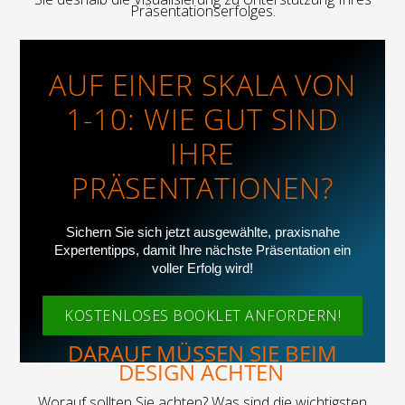
Präsentationserfolges
.
AUF EINER SKALA VON
1-10: WIE GUT SIND
IHRE
PRÄSENTATIONEN?
Sichern Sie sich jetzt ausgewählte, praxisnahe
Expertentipps, damit Ihre nächste Präsentation ein
voller Erfolg wird!
KOSTENLOSES BOOKLET ANFORDERN!
DARAUF MÜSSEN SIE
BEIM
DESIGN
ACHTEN
Worauf
sollten Sie achten? Was sind die wichtigsten