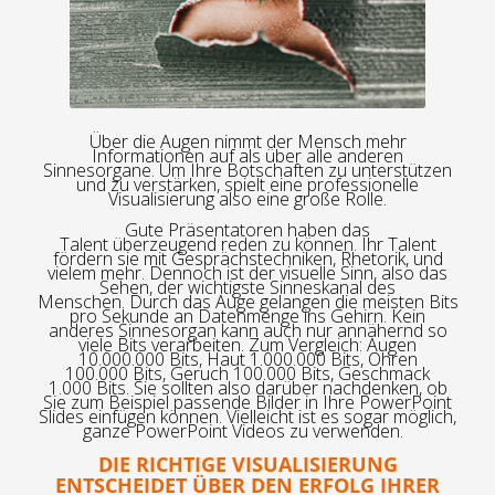
Über die Augen nimmt der Mensch mehr
Informationen auf als über alle anderen
Sinnesorgane. Um Ihre Botschaften zu unterstützen
und zu verstärken, spielt eine professionelle
Visualisierung also eine große Rolle.
Gute
Präsentatoren
haben das
Talent
überzeugend
reden zu können. Ihr Talent
fördern sie mit Gesprächstechniken, Rhetorik, und
vielem mehr. Dennoch ist der visuelle Sinn, also das
Sehen, der wichtigste Sinneskanal des
Menschen.
Durch das Auge
gelangen die meisten Bits
pro Sekunde
an Datenmenge
ins Gehirn
. Kein
anderes Sinnesorgan kann
auch nur annähernd so
viele
Bits verarbeiten. Zum Vergleich
:
Augen
10.000.000
Bits
, Haut 1.000.000
Bits
, Ohren
100.000
Bits
, Geruch 100.000
Bits
, Geschmack
1.000
Bits
.
Sie sollten also darüber nachdenken, ob
Sie zum Beispiel passende Bilder in Ihre PowerPoint
Slides einfügen können. Vielleicht ist es sogar möglich,
ganze PowerPoint Videos zu verwenden.
DIE RICHTIGE VISUALISIERUNG
ENTSCHEIDET ÜBER DEN ERFOLG IHRER