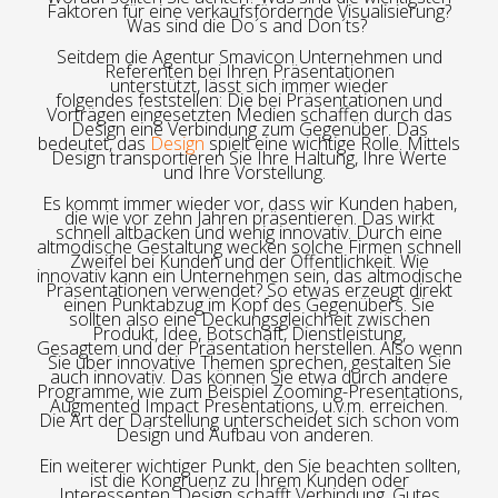
Faktoren für eine verkaufsfördernde Visualisierung?
Was sind die
Do´s
and
Don´ts
?
S
eitdem
die Agentur
Smavicon Unternehmen
und
Referenten bei
Ihren Präsentationen
unterstützt
,
lässt
sich immer wieder
folgendes
fest
stellen
:
Die bei Präsentation
en
und
Vorträgen eingesetzten Medien schaffen durch das
Design eine Verbindung zum Gegenüber. Das
bedeutet, das
Design
spielt eine wichtige Rolle. Mittels
Design transportieren Sie Ihre Haltung, Ihre Werte
und Ihre Vorstellung.
Es kommt immer wieder vor, dass wir Kunden haben,
die wie vor zehn Jahren präsentieren. Das wirkt
schnell
altbacken und wenig innovativ
.
Durch eine
altmodische
Gestaltung
wecken solche Firmen schnell
Zweifel bei Kunden und der Öffentlichkeit. Wie
innovativ kann ein Unternehmen sein, das altmodische
Präsentationen verwendet?
So etwas
erzeugt direkt
einen Punktabzug im Kopf des
Gegenübers. Sie
sollten also eine Deckungsgleichheit zwischen
Produkt, Idee,
Botschaft,
Dienstleistung,
Gesagte
m
und der Präsentation
herstellen. Also wenn
Sie über innovative Themen
sprechen, gestalten Sie
auch innovativ. Das können Sie etwa durch andere
Programme, wie zum Beispiel
Zooming-Presentations
,
Augmented Impact
Presentations
, u.v.m. erreichen.
Die Art der Darstellung unterscheidet sich schon vom
Design und Aufbau von anderen.
Ein weiterer wichtiger Punkt, den Sie beachten sollten,
ist die Kongruenz zu Ihrem Kunden oder
Interessenten. Design schafft Verbindung. Gutes