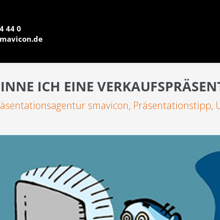
4 44 0
mavicon.de
GINNE ICH EINE VERKAUFSPRÄSEN
räsentationsagentur smavicon
,
Präsentationstipp
,