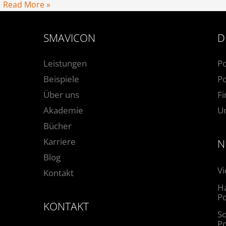
Read More »
SMAVICON
D
Leistungen
P
Beispiele
Po
Über uns
F
Akademie
U
Bücher
Karriere
N
Blog
Vi
Kontakt
Ha
Po
KONTAKT
So
P