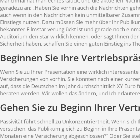
Manchmal hat man echtes Glück, und die aktuellen Nachri
geradezu an: „Haben Sie vorhin auch die Nachrichten geh
auch wenn in den Nachrichten kein unmittelbarer Zusam
Einstiegs nutzen. Dazu müssen Sie mehr über Ihr Publiku
bekannter Filmstar verunglückt ist und gerade noch einm
Auditorium den Star wirklich kennen, oder sagt Ihnen der 
Sicherheit haben, schaffen Sie einen guten Einstieg ins T
Beginnen Sie Ihre Vertriebspräs
Wenn Sie zu Ihrer Präsentation eine wirklich interessante 
Versicherungen von vorhin. Sie könnten nach einer kurzen
auf, dass die Deutschen im Jahr durchschnittlich XY Euro
beraten werden. Wir wollen das ändern, und Ich erläutere
Gehen Sie zu Beginn Ihrer Vert
Passivität führt schnell zu Unkonzentriertheit. Wenn sich I
versuchen, das Publikum gleich zu Beginn in Ihre Präsent
Monaten eine Versicherung abgeschlossen?“ Oder Sie stell