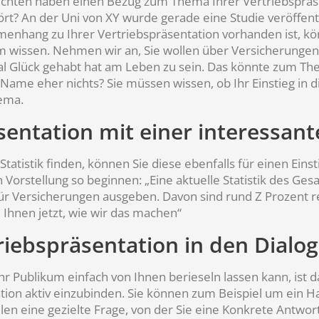
chten haben einen Bezug zum Thema Ihrer Vertriebspräsent
ört? An der Uni von XY wurde gerade eine Studie veröffen
menhang zu Ihrer Vertriebspräsentation vorhanden ist, 
m wissen. Nehmen wir an, Sie wollen über Versicherungen 
al Glück gehabt hat am Leben zu sein. Das könnte zum The
Name eher nichts? Sie müssen wissen, ob Ihr Einstieg in d
hema.
entation mit einer interessante
Statistik finden, können Sie diese ebenfalls für einen Eins
 Vorstellung so beginnen: „Eine aktuelle Statistik des Ge
 für Versicherungen ausgeben. Davon sind rund Z Prozent r
 Ihnen jetzt, wie wir das machen“
riebspräsentation in den Dialo
hr Publikum einfach von Ihnen berieseln lassen kann, ist da
ation aktiv einzubinden. Sie können zum Beispiel um ein H
en eine gezielte Frage, von der Sie eine Konkrete Antwor