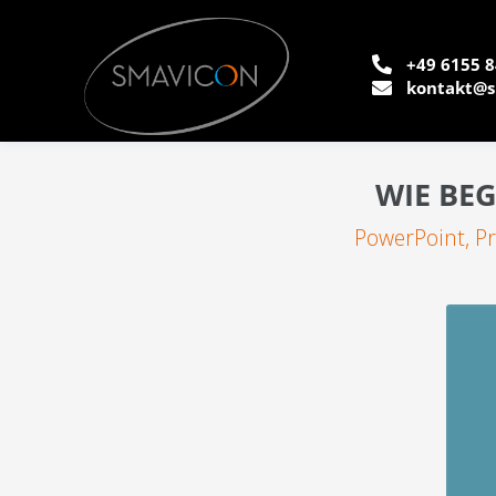
+49 6155 8
kontakt@s
WIE BE
PowerPoint
,
P