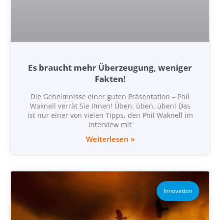
Es braucht mehr Überzeugung, weniger
Fakten!
Die Geheimnisse einer guten Präsentation – Phil
Waknell verrät Sie Ihnen! Üben, üben, üben! Das
ist nur einer von vielen Tipps, den Phil Waknell im
Interview mit
Weiterlesen »
Innovation