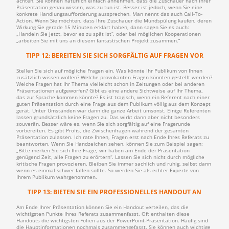
achten. Sie können natürlich einfach annehmen, dass die Zuschauer nach Ihrer
Präsentation genau wissen, was zu tun ist. Besser ist jedoch, wenn Sie eine
konkrete Handlungsaufforderung aussprechen. Man nennt das auch Call-To-
Action. Wenn Sie möchten, dass Ihre Zuschauer die Mundspülung kaufen, deren
Wirkung Sie gerade 15 Minuten erklärt haben, dann sagen Sie es auch:
„Handeln Sie jetzt, bevor es zu spät ist“, oder bei möglichen Kooperationen
„arbeiten Sie mit uns an diesem fantastischen Projekt zusammen.“
TIPP 12: BEREITEN SIE SICH SORGFÄLTIG AUF FRAGEN VOR
Stellen Sie sich auf mögliche Fragen ein. Was könnte Ihr Publikum von Ihnen
zusätzlich wissen wollen? Welche provokanten Fragen könnten gestellt werden?
Welche Fragen hat Ihr Thema vielleicht schon in Zeitungen oder bei anderen
Präsentationen aufgeworfen? Gibt es eine andere Sichtweise auf Ihr Thema,
das zur Sprache kommen könnte? Es ist tragisch, wenn ein Referent nach einer
guten Präsentation durch eine Frage aus dem Publikum völlig aus dem Konzept
gerät. Unter Umständen war dann die ganze Arbeit umsonst. Einige Referenten
lassen grundsätzlich keine Fragen zu. Das wirkt dann aber nicht besonders
souverän. Besser wäre es, wenn Sie sich sorgfältig auf eine Fragerunde
vorbereiten. Es gibt Profis, die Zwischenfragen während der gesamten
Präsentation zulassen. Ich rate Ihnen, Fragen erst nach Ende Ihres Referats zu
beantworten. Wenn Sie Handzeichen sehen, können Sie zum Beispiel sagen:
„Bitte merken Sie sich Ihre Frage, wir haben am Ende der Präsentation
genügend Zeit, alle Fragen zu erörtern“. Lassen Sie sich nicht durch mögliche
kritische Fragen provozieren. Bleiben Sie immer sachlich und ruhig, selbst dann
wenn es einmal schwer fallen sollte. So werden Sie als echter Experte von
Ihrem Publikum wahrgenommen.
TIPP 13: BIETEN SIE EIN PROFESSIONELLES HANDOUT AN
Am Ende Ihrer Präsentation können Sie ein Handout verteilen, das die
wichtigsten Punkte Ihres Referats zusammenfasst. Oft enthalten diese
Handouts die wichtigsten Folien aus der PowerPoint-Präsentation. Häufig sind
die Hauptinformationen nochmals zusammengefasst. Sie können auch wichtige