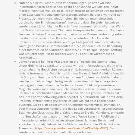
Nutzen Sie beim Präsentieren Wiederholungen. Je öfter wir eine
Information hören oder sehen, desto eher können wir uns den Inhalt
merken. Wenn Sie wollen, dass Ihre wichtigen Botschaften von möglichst
allen Zuschauern aufgenommen werden, sollten Sie diese während der
Präsentation mehrmals wiederholen. Sie können unter Umständen
bereits bei der Einleitung darauf hinweisen, dass Sie gleich beweisen
werden, dass (hier folgt die Botschaft) von enormer Wichtigkeit ist. Wenn
Ihre Präsentation mehrere Themenschwerpunkte hat, könnten Sie, bevor
Sie zum nächsten Thema wechseln, eine kurze Zusammenfassung geben,
die die bisher erwähnten Botschaften wiederholt. Am Ende der
Präsentation ist eine weitere, wichtige Gelegenheit, um nochmals die
wichtigsten Punkte zusammenzufassen. Sie können auch die Bedeutung
einer Information hervorheben, indem Sie zum Beispiel sagen: „Achtung,
was ich jetzt sage, ist besonders wichtig“, oder „ich wiederhole es
nochmals…“.
Verwenden Sie bei Ihrer Präsentation die Technik des Storytellings.
Unser Gehirn ist so strukturiert, dass wir uns Informationen, die in eine
unterhaltsame Geschichte verpackt sind, besonders gut merken können.
Welche interessante Geschichte könnten Sie erzählen? Vielleicht handelt
die Story von Ihnen, wie Sie sich mit einem Problem beschäftigt haben,
wie Sie mit Fehlschlägen fertig werden mussten, bis Sie eine geniale
Lösung gefunden haben, die Sie heute Ihrem Publikum präsentieren.
Möglicherweise erzählen Sie auch lieber die Geschichte einer anderen
Person. Sie beschreiben einen Menschen, der ein großes Problem hat,
das ihm enorme Schwierigkeiten bereitet. Sie erläutern, wie er mit dem
Problem letztlich fertig geworden ist und wie gut sein Leben heute
aussieht. Ob es sich dabei um Nahrungsergänzungsmittel, Immobilien,
oder Fitnessübungen handelt, die das Leben verbessern, ist zweitrangig.
Egal, welche Geschichte Sie erzählen, nutzen Sie die Handlung, um darin
Ihre Botschaften zu platzieren. Auf diese Weise kann Ihr Publikum die
Informationen erheblich besser abspeichern. Schauen Sie sich auf
Youtube dazu beispielsweise die Videos von Alexander Christiani zum
Thema an:
https://www.youtube.com/watch?v=Whe3djcMVZQ
. Sie
werden dazu noch sehr viel mehr Beispiele finden.