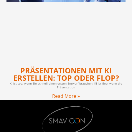
PRÄSENTATIONEN MIT KI
ERSTELLEN: TOP ODER FLOP?
KI ist top, wenn Sie schnell einen ersten Entwurf brauchen. KI ist flop, wenn die
Präsentation
Read More »