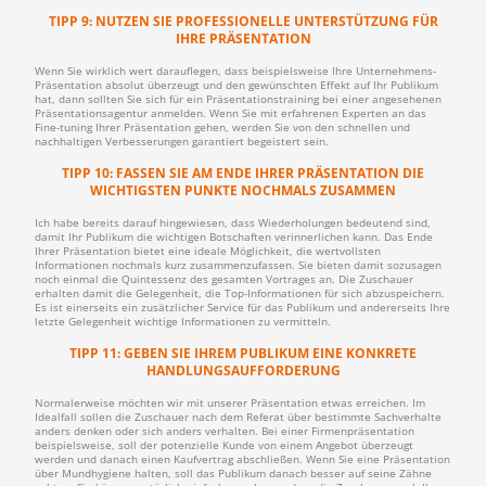
TIPP 9: NUTZEN SIE PROFESSIONELLE UNTERSTÜTZUNG FÜR
IHRE PRÄSENTATION
Wenn Sie wirklich wert darauflegen, dass beispielsweise Ihre Unternehmens-
Präsentation absolut überzeugt und den gewünschten Effekt auf Ihr Publikum
hat, dann sollten Sie sich für ein Präsentationstraining bei einer angesehenen
Präsentationsagentur anmelden. Wenn Sie mit erfahrenen Experten an das
Fine-tuning Ihrer Präsentation gehen, werden Sie von den schnellen und
nachhaltigen Verbesserungen garantiert begeistert sein.
TIPP 10: FASSEN SIE AM ENDE IHRER PRÄSENTATION DIE
WICHTIGSTEN PUNKTE NOCHMALS ZUSAMMEN
Ich habe bereits darauf hingewiesen, dass Wiederholungen bedeutend sind,
damit Ihr Publikum die wichtigen Botschaften verinnerlichen kann. Das Ende
Ihrer Präsentation bietet eine ideale Möglichkeit, die wertvollsten
Informationen nochmals kurz zusammenzufassen. Sie bieten damit sozusagen
noch einmal die Quintessenz des gesamten Vortrages an. Die Zuschauer
erhalten damit die Gelegenheit, die Top-Informationen für sich abzuspeichern.
Es ist einerseits ein zusätzlicher Service für das Publikum und andererseits Ihre
letzte Gelegenheit wichtige Informationen zu vermitteln.
TIPP 11: GEBEN SIE IHREM PUBLIKUM EINE KONKRETE
HANDLUNGSAUFFORDERUNG
Normalerweise möchten wir mit unserer Präsentation etwas erreichen. Im
Idealfall sollen die Zuschauer nach dem Referat über bestimmte Sachverhalte
anders denken oder sich anders verhalten. Bei einer Firmenpräsentation
beispielsweise, soll der potenzielle Kunde von einem Angebot überzeugt
werden und danach einen Kaufvertrag abschließen. Wenn Sie eine Präsentation
über Mundhygiene halten, soll das Publikum danach besser auf seine Zähne