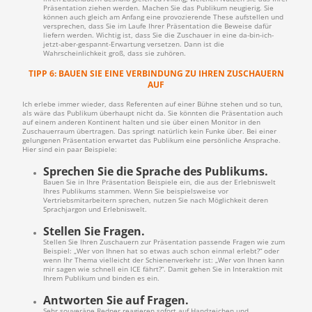
Präsentation ziehen werden. Machen Sie das Publikum neugierig. Sie
können auch gleich am Anfang eine provozierende These aufstellen und
versprechen, dass Sie im Laufe Ihrer Präsentation die Beweise dafür
liefern werden. Wichtig ist, dass Sie die Zuschauer in eine da-bin-ich-
jetzt-aber-gespannt-Erwartung versetzen. Dann ist die
Wahrscheinlichkeit groß, dass sie zuhören.
TIPP 6: BAUEN SIE EINE VERBINDUNG ZU IHREN ZUSCHAUERN
AUF
Ich erlebe immer wieder, dass Referenten auf einer Bühne stehen und so tun,
als wäre das Publikum überhaupt nicht da. Sie könnten die Präsentation auch
auf einem anderen Kontinent halten und sie über einen Monitor in den
Zuschauerraum übertragen. Das springt natürlich kein Funke über. Bei einer
gelungenen Präsentation erwartet das Publikum eine persönliche Ansprache.
Hier sind ein paar Beispiele:
Sprechen Sie die Sprache des Publikums.
Bauen Sie in Ihre Präsentation Beispiele ein, die aus der Erlebniswelt
Ihres Publikums stammen. Wenn Sie beispielsweise vor
Vertriebsmitarbeitern sprechen, nutzen Sie nach Möglichkeit deren
Sprachjargon und Erlebniswelt.
Stellen Sie Fragen.
Stellen Sie Ihren Zuschauern zur Präsentation passende Fragen wie zum
Beispiel: „Wer von Ihnen hat so etwas auch schon einmal erlebt?“ oder
wenn Ihr Thema vielleicht der Schienenverkehr ist: „Wer von Ihnen kann
mir sagen wie schnell ein ICE fährt?“. Damit gehen Sie in Interaktion mit
Ihrem Publikum und binden es ein.
Antworten Sie auf Fragen.
Sehr souveräne Redner reagieren sofort auf Handzeichen und