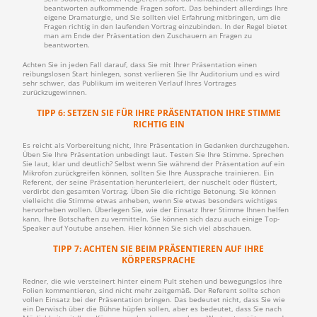
beantworten aufkommende Fragen sofort. Das behindert allerdings Ihre
eigene Dramaturgie, und Sie sollten viel Erfahrung mitbringen, um die
Fragen richtig in den laufenden Vortrag einzubinden. In der Regel bietet
man am Ende der Präsentation den Zuschauern an Fragen zu
beantworten.
Achten Sie in jeden Fall darauf, dass Sie mit Ihrer Präsentation einen
reibungslosen Start hinlegen, sonst verlieren Sie Ihr Auditorium und es wird
sehr schwer, das Publikum im weiteren Verlauf Ihres Vortrages
zurückzugewinnen.
TIPP 6: SETZEN SIE FÜR IHRE PRÄSENTATION IHRE STIMME
RICHTIG EIN
Es reicht als Vorbereitung nicht, Ihre Präsentation in Gedanken durchzugehen.
Üben Sie Ihre Präsentation unbedingt laut. Testen Sie Ihre Stimme. Sprechen
Sie laut, klar und deutlich? Selbst wenn Sie während der Präsentation auf ein
Mikrofon zurückgreifen können, sollten Sie Ihre Aussprache trainieren. Ein
Referent, der seine Präsentation herunterleiert, der nuschelt oder flüstert,
verdirbt den gesamten Vortrag. Üben Sie die richtige Betonung. Sie können
vielleicht die Stimme etwas anheben, wenn Sie etwas besonders wichtiges
hervorheben wollen. Überlegen Sie, wie der Einsatz Ihrer Stimme Ihnen helfen
kann, Ihre Botschaften zu vermitteln. Sie können sich dazu auch einige Top-
Speaker auf Youtube ansehen. Hier können Sie sich viel abschauen.
TIPP 7: ACHTEN SIE BEIM PRÄSENTIEREN AUF IHRE
KÖRPERSPRACHE
Redner, die wie versteinert hinter einem Pult stehen und bewegungslos ihre
Folien kommentieren, sind nicht mehr zeitgemäß. Der Referent sollte schon
vollen Einsatz bei der Präsentation bringen. Das bedeutet nicht, dass Sie wie
ein Derwisch über die Bühne hüpfen sollen, aber es bedeutet, dass Sie nach