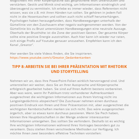
Möglichkeit mit Ihrer Körpersprache das gesprochene Wort unterstützen und
verstärken. Gestik und Mimik sind wichtig, um Informationen eindringlich und
überzeugend zu vermitteln. Ich erlebe es immer wieder, dass Referenten nicht
wissen, was sie z.B. mit ihren Händen tun sollen. Sie gehören in jedem Fall
nicht in die Hosentaschen und sollten auch nicht schlaff herunterhängen.
Psychologen haben herausgefunden, dass Handbewegungen unterhalb der
Gürtellinie von den Zuschauern eher negativ wahrgenommen werden. Von der
Gürtellinie bis zu Brust unterstützen Handbewegungen eine neutrale Aussage.
Oberhalb der Brusthöhe ist die Zone der positiven Gesten. Der gesamte Körper
sollte eine positive Energie ausstrahlen. Auch hier kann ich wieder nur raten,
sich einige Profis auf Youtube genauer anzusehen. Empfehlen kann ich den
Kanal „Greator“.
Hier werden Sie viele Videos finden, die Sie inspirieren.
https://www.youtube.com/c/Greator_Gedankentanken
TIPP 8: ARBEITEN SIE BEI IHRER PRÄSENTATION MIT RHETORIK
UND STORYTELLING
Nehmen wir an, dass Ihre PowerPoint-Folien wirklich hervorragend sind. Und
unterstellen wir weiter, dass Sie an Ihrer Aussprache und Körpersprache
erfolgreich gearbeitet haben. Sie sind auf Ihren Auftritt bestens vorbereitet.
Aber was wäre, wenn Ihr Publikum trotz vorhandener Aufmerksamkeit
ausgerechnet die wichtigsten Informationen aus Ihrem Vortrag nicht ins
Langzeitgedächtnis abspeichert? Die Zuschauer nehmen einen durchaus
positiven Eindruck von Ihnen und Ihrer Präsentation mit, aber ausgerechnet die
wichtigsten Kernbotschaften merken sie sich nicht. Das wäre ausgesprochen
ärgerlich, aber so etwas kann durchaus passieren. Wenn Sie Pech haben,
können Ihre Hauptbotschaften in der Menge anderer interessanter
Informationen untergehen. Das sollten Sie verhindern. Deshalb ist es wichtig
Ihre wichtigsten Informationen während Ihres Vortrages besonders gut zu
verankern. Dazu stehen Ihnen verschiedene Methoden zur Verfügung. Ich
möchte Ihnen zwei besonders effektive Techniken vorstellen: