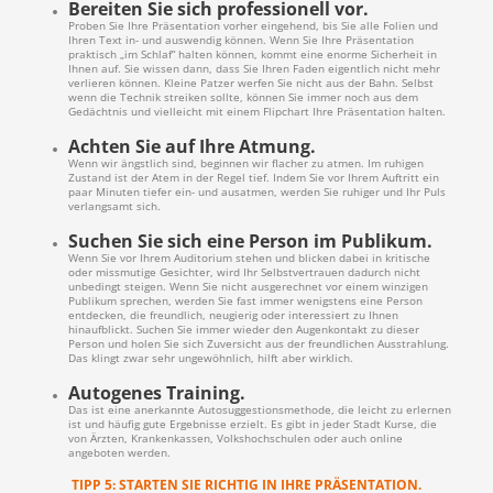
Bereiten Sie sich professionell vor.
Proben Sie Ihre Präsentation vorher eingehend, bis Sie alle Folien und
Ihren Text in- und auswendig können. Wenn Sie Ihre Präsentation
praktisch „im Schlaf“ halten können, kommt eine enorme Sicherheit in
Ihnen auf. Sie wissen dann, dass Sie Ihren Faden eigentlich nicht mehr
verlieren können. Kleine Patzer werfen Sie nicht aus der Bahn. Selbst
wenn die Technik streiken sollte, können Sie immer noch aus dem
Gedächtnis und vielleicht mit einem Flipchart Ihre Präsentation halten.
Achten Sie auf Ihre Atmung.
Wenn wir ängstlich sind, beginnen wir flacher zu atmen. Im ruhigen
Zustand ist der Atem in der Regel tief. Indem Sie vor Ihrem Auftritt ein
paar Minuten tiefer ein- und ausatmen, werden Sie ruhiger und Ihr Puls
verlangsamt sich.
Suchen Sie sich eine Person im Publikum.
Wenn Sie vor Ihrem Auditorium stehen und blicken dabei in kritische
oder missmutige Gesichter, wird Ihr Selbstvertrauen dadurch nicht
unbedingt steigen. Wenn Sie nicht ausgerechnet vor einem winzigen
Publikum sprechen, werden Sie fast immer wenigstens eine Person
entdecken, die freundlich, neugierig oder interessiert zu Ihnen
hinaufblickt. Suchen Sie immer wieder den Augenkontakt zu dieser
Person und holen Sie sich Zuversicht aus der freundlichen Ausstrahlung.
Das klingt zwar sehr ungewöhnlich, hilft aber wirklich.
Autogenes Training.
Das ist eine anerkannte Autosuggestionsmethode, die leicht zu erlernen
ist und häufig gute Ergebnisse erzielt. Es gibt in jeder Stadt Kurse, die
von Ärzten, Krankenkassen, Volkshochschulen oder auch online
angeboten werden.
TIPP 5: STARTEN SIE RICHTIG IN IHRE PRÄSENTATION.