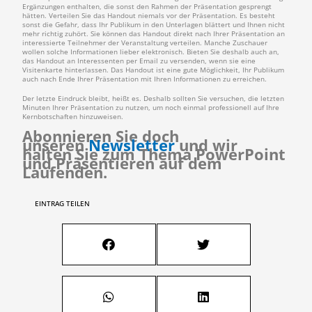
Ergänzungen enthalten, die sonst den Rahmen der Präsentation gesprengt
hätten. Verteilen Sie das Handout niemals vor der Präsentation. Es besteht
sonst die Gefahr, dass Ihr Publikum in den Unterlagen blättert und Ihnen nicht
mehr richtig zuhört. Sie können das Handout direkt nach Ihrer Präsentation an
interessierte Teilnehmer der Veranstaltung verteilen. Manche Zuschauer
wollen solche Informationen lieber elektronisch. Bieten Sie deshalb auch an,
das Handout an Interessenten per Email zu versenden, wenn sie eine
Visitenkarte hinterlassen. Das Handout ist eine gute Möglichkeit, Ihr Publikum
auch nach Ende Ihrer Präsentation mit Ihren Informationen zu erreichen.
Der letzte Eindruck bleibt, heißt es. Deshalb sollten Sie versuchen, die letzten
Minuten Ihrer Präsentation zu nutzen, um noch einmal professionell auf Ihre
Kernbotschaften hinzuweisen.
Abonnieren Sie doch
unseren
Newsletter
und wir
halten Sie zum Thema PowerPoint
und Präsentieren auf dem
Laufenden.
EINTRAG TEILEN