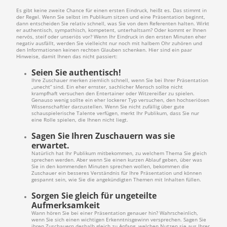
Es gibt keine zweite Chance für einen ersten Eindruck, heißt es. Das stimmt in
der Regel. Wenn Sie selbst im Publikum sitzen und eine Präsentation beginnt,
dann entscheiden Sie relativ schnell, was Sie von dem Referenten halten. Wirkt
er authentisch, sympathisch, kompetent, unterhaltsam? Oder kommt er Ihnen
nervös, steif oder unseriös vor? Wenn Ihr Eindruck in den ersten Minuten eher
negativ ausfällt, werden Sie vielleicht nur noch mit halbem Ohr zuhören und
den Informationen keinen rechten Glauben schenken. Hier sind ein paar
Hinweise, damit Ihnen das nicht passiert:
Seien Sie authentisch!
Ihre Zuschauer merken ziemlich schnell, wenn Sie bei Ihrer Präsentation
„unecht“ sind. Ein eher ernster, sachlicher Mensch sollte nicht
krampfhaft versuchen den Entertainer oder Witzereißer zu spielen.
Genauso wenig sollte ein eher lockerer Typ versuchen, den hochseriösen
Wissenschaftler darzustellen. Wenn Sie nicht zufällig über gute
schauspielerische Talente verfügen, merkt Ihr Publikum, dass Sie nur
eine Rolle spielen, die Ihnen nicht liegt.
Sagen Sie Ihren Zuschauern was sie
erwartet.
Natürlich hat Ihr Publikum mitbekommen, zu welchem Thema Sie gleich
sprechen werden. Aber wenn Sie einen kurzen Ablauf geben, über was
Sie in den kommenden Minuten sprechen wollen, bekommen die
Zuschauer ein besseres Verständnis für Ihre Präsentation und können
gespannt sein, wie Sie die angekündigten Themen mit Inhalten füllen.
Sorgen Sie gleich für ungeteilte
Aufmerksamkeit
Wann hören Sie bei einer Präsentation genauer hin? Wahrscheinlich,
wenn Sie sich einen wichtigen Erkenntnisgewinn versprechen. Sagen Sie
ihren Zuschauern deshalb gleich zu Anfang, welchen Nutzen sie aus Ihrer