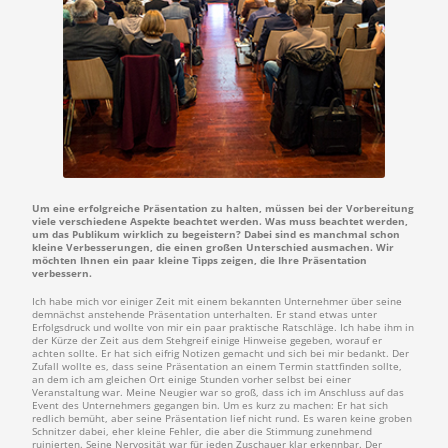
Um eine erfolgreiche Präsentation zu halten, müssen bei der Vorbereitung
viele verschiedene Aspekte beachtet werden. Was muss beachtet werden,
um das Publikum wirklich zu begeistern? Dabei sind es manchmal schon
kleine Verbesserungen, die einen großen Unterschied ausmachen. Wir
möchten Ihnen ein paar kleine Tipps zeigen, die Ihre Präsentation
verbessern.
Ich habe mich vor einiger Zeit mit einem bekannten Unternehmer über seine
demnächst anstehende Präsentation unterhalten. Er stand etwas unter
Erfolgsdruck und wollte von mir ein paar praktische Ratschläge. Ich habe ihm in
der Kürze der Zeit aus dem Stehgreif einige Hinweise gegeben, worauf er
achten sollte. Er hat sich eifrig Notizen gemacht und sich bei mir bedankt. Der
Zufall wollte es, dass seine Präsentation an einem Termin stattfinden sollte,
an dem ich am gleichen Ort einige Stunden vorher selbst bei einer
Veranstaltung war. Meine Neugier war so groß, dass ich im Anschluss auf das
Event des Unternehmers gegangen bin. Um es kurz zu machen: Er hat sich
redlich bemüht, aber seine Präsentation lief nicht rund. Es waren keine groben
Schnitzer dabei, eher kleine Fehler, die aber die Stimmung zunehmend
ruinierten. Seine Nervosität war für jeden Zuschauer klar erkennbar. Der