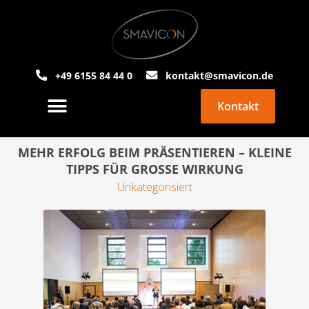
+49 6155 84 44 0
kontakt@smavicon.de
Kontakt
PowerPoint Agentur
Über Smavicon
MEHR ERFOLG BEIM PRÄSENTIEREN – KLEINE
TIPPS FÜR GROSSE WIRKUNG
Unkategorisiert