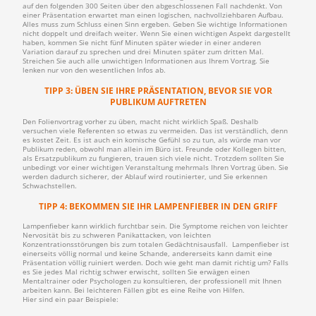
auf den folgenden 300 Seiten über den abgeschlossenen Fall nachdenkt. Von
einer Präsentation erwartet man einen logischen, nachvollziehbaren Aufbau.
Alles muss zum Schluss einen Sinn ergeben. Geben Sie wichtige Informationen
nicht doppelt und dreifach weiter. Wenn Sie einen wichtigen Aspekt dargestellt
haben, kommen Sie nicht fünf Minuten später wieder in einer anderen
Variation darauf zu sprechen und drei Minuten später zum dritten Mal.
Streichen Sie auch alle unwichtigen Informationen aus Ihrem Vortrag. Sie
lenken nur von den wesentlichen Infos ab.
TIPP 3: ÜBEN SIE IHRE PRÄSENTATION, BEVOR SIE VOR
PUBLIKUM AUFTRETEN
Den Folienvortrag vorher zu üben, macht nicht wirklich Spaß. Deshalb
versuchen viele Referenten so etwas zu vermeiden. Das ist verständlich, denn
es kostet Zeit. Es ist auch ein komische Gefühl so zu tun, als würde man vor
Publikum reden, obwohl man allein im Büro ist. Freunde oder Kollegen bitten,
als Ersatzpublikum zu fungieren, trauen sich viele nicht. Trotzdem sollten Sie
unbedingt vor einer wichtigen Veranstaltung mehrmals Ihren Vortrag üben. Sie
werden dadurch sicherer, der Ablauf wird routinierter, und Sie erkennen
Schwachstellen.
TIPP 4: BEKOMMEN SIE IHR LAMPENFIEBER IN DEN GRIFF
Lampenfieber kann wirklich furchtbar sein. Die Symptome reichen von leichter
Nervosität bis zu schweren Panikattacken, von leichten
Konzentrationsstörungen bis zum totalen Gedächtnisausfall. Lampenfieber ist
einerseits völlig normal und keine Schande, andererseits kann damit eine
Präsentation völlig ruiniert werden. Doch wie geht man damit richtig um? Falls
es Sie jedes Mal richtig schwer erwischt, sollten Sie erwägen einen
Mentaltrainer oder Psychologen zu konsultieren, der professionell mit Ihnen
arbeiten kann. Bei leichteren Fällen gibt es eine Reihe von Hilfen.
Hier sind ein paar Beispiele: