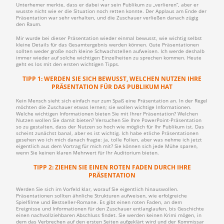
Unterhemer merkte, dass er dabei war sein Publikum zu „verlieren“, aber er
wusste nicht wie er die Situation noch retten konnte. Der Applaus am Ende der
Präsentation war sehr verhalten, und die Zuschauer verließen danach zügig
den Raum.
Mir wurde bei dieser Präsentation wieder einmal bewusst, wie wichtig selbst
kleine Details für das Gesamtergebnis werden können. Gute Präsentationen
sollten weder große noch kleine Schwachstellen aufweisen. Ich werde deshalb
immer wieder auf solche wichtigen Einzelheiten zu sprechen kommen. Heute
geht es los mit den ersten wichtigen Tipps.
TIPP 1: WERDEN SIE SICH BEWUSST, WELCHEN NUTZEN IHRE
PRÄSENTATION FÜR DAS PUBLIKUM HAT
Kein Mensch sieht sich einfach nur zum Spaß eine Präsentation an. In der Regel
möchten die Zuschauer etwas lernen; sie wollen wichtige Informationen.
Welche wichtigen Informationen bieten Sie mit Ihrer Präsentation? Welchen
Nutzen wollen Sie damit bieten? Versuchen Sie Ihre PowerPoint-Präsentation
so zu gestalten, dass der Nutzen so hoch wie möglich für Ihr Publikum ist. Das
scheint zunächst banal, aber es ist wichtig. Ich habe etliche Präsentationen
gesehen wo ich mich danach fragte: ja, tolle Folien, aber was nehme ich jetzt
eigentlich aus dem Vortrag für mich mit? Sie können sich jede Mühe sparen,
wenn Sie keinen klaren Mehrwert für Ihr Auditorium bieten.
TIPP 2: ZIEHEN SIE EINEN ROTEN FADEN DURCH IHRE
PRÄSENTATION
Werden Sie sich im Vorfeld klar, worauf Sie eigentlich hinauswollen.
Präsentationen sollten ähnliche Strukturen aufweisen, wie erfolgreiche
Spielfilme und Bestseller-Romane. Es gibt einen roten Faden, an dem
Ereignisse und Informationen für den Zuschauer entlanglaufen, bis Geschichte
einen nachvollziehbaren Abschluss findet. Sie werden keinen Krimi mögen, in
dem das Verbrechen auf den ersten Seiten aufgeklärt wird und der Kommissar