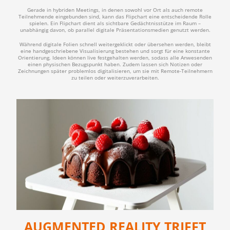
Gerade in hybriden Meetings, in denen sowohl vor Ort als auch remote
Teilnehmende eingebunden sind, kann das Flipchart eine entscheidende Rolle
spielen. Ein Flipchart dient als sichtbare Gedächtnisstütze im Raum –
unabhängig davon, ob parallel digitale Präsentationsmedien genutzt werden.
Während digitale Folien schnell weitergeklickt oder übersehen werden, bleibt
eine handgeschriebene Visualisierung bestehen und sorgt für eine konstante
Orientierung. Ideen können live festgehalten werden, sodass alle Anwesenden
einen physischen Bezugspunkt haben. Zudem lassen sich Notizen oder
Zeichnungen später problemlos digitalisieren, um sie mit Remote-Teilnehmern
zu teilen oder weiterzuverarbeiten.
AUGMENTED REALITY TRIFFT