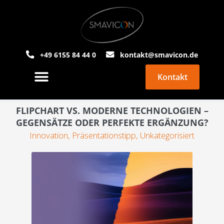
+49 6155 84 44 0
kontakt@smavicon.de
Kontakt
PowerPoint Agentur
Über Smavicon
FLIPCHART VS. MODERNE TECHNOLOGIEN –
GEGENSÄTZE ODER PERFEKTE ERGÄNZUNG?
Innovation
,
Präsentationstipp
,
Unkategorisiert