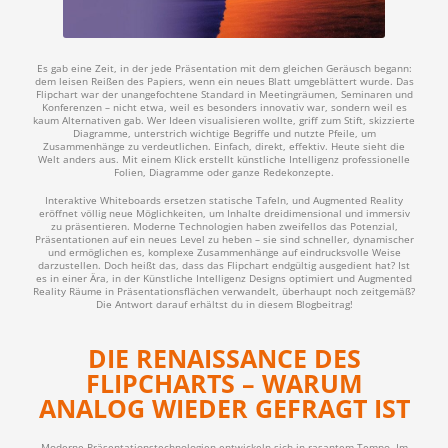
Es gab eine Zeit, in der jede Präsentation mit dem gleichen Geräusch begann:
dem leisen Reißen des Papiers, wenn ein neues Blatt umgeblättert wurde. Das
Flipchart war der unangefochtene Standard in Meetingräumen, Seminaren und
Konferenzen – nicht etwa, weil es besonders innovativ war, sondern weil es
kaum Alternativen gab. Wer Ideen visualisieren wollte, griff zum Stift, skizzierte
Diagramme, unterstrich wichtige Begriffe und nutzte Pfeile, um
Zusammenhänge zu verdeutlichen. Einfach, direkt, effektiv. Heute sieht die
Welt anders aus. Mit einem Klick erstellt künstliche Intelligenz professionelle
Folien, Diagramme oder ganze Redekonzepte.
Interaktive Whiteboards ersetzen statische Tafeln, und Augmented Reality
eröffnet völlig neue Möglichkeiten, um Inhalte dreidimensional und immersiv
zu präsentieren. Moderne Technologien haben zweifellos das Potenzial,
Präsentationen auf ein neues Level zu heben – sie sind schneller, dynamischer
und ermöglichen es, komplexe Zusammenhänge auf eindrucksvolle Weise
darzustellen. Doch heißt das, dass das Flipchart endgültig ausgedient hat? Ist
es in einer Ära, in der Künstliche Intelligenz Designs optimiert und Augmented
Reality Räume in Präsentationsflächen verwandelt, überhaupt noch zeitgemäß?
Die Antwort darauf erhältst du in diesem Blogbeitrag!
DIE RENAISSANCE DES
FLIPCHARTS – WARUM
ANALOG WIEDER GEFRAGT IST
Moderne Präsentationstechnologien entwickeln sich in rasantem Tempo. Im