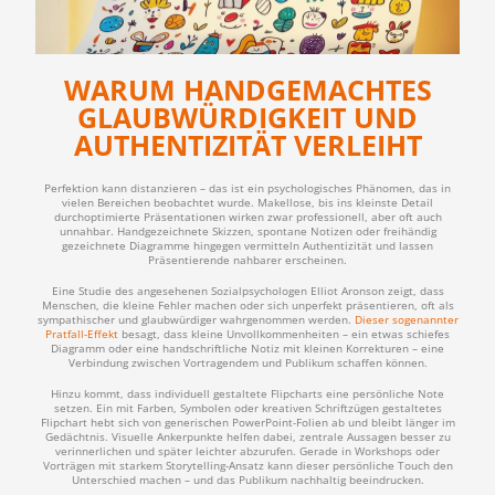
WARUM HANDGEMACHTES
GLAUBWÜRDIGKEIT UND
AUTHENTIZITÄT VERLEIHT
Perfektion kann distanzieren – das ist ein psychologisches Phänomen, das in
vielen Bereichen beobachtet wurde. Makellose, bis ins kleinste Detail
durchoptimierte Präsentationen wirken zwar professionell, aber oft auch
unnahbar. Handgezeichnete Skizzen, spontane Notizen oder freihändig
gezeichnete Diagramme hingegen vermitteln Authentizität und lassen
Präsentierende nahbarer erscheinen.
Eine Studie des angesehenen Sozialpsychologen Elliot Aronson zeigt, dass
Menschen, die kleine Fehler machen oder sich unperfekt präsentieren, oft als
sympathischer und glaubwürdiger wahrgenommen werden.
Dieser sogenannter
Pratfall-Effekt
besagt, dass kleine Unvollkommenheiten – ein etwas schiefes
Diagramm oder eine handschriftliche Notiz mit kleinen Korrekturen – eine
Verbindung zwischen Vortragendem und Publikum schaffen können.
Hinzu kommt, dass individuell gestaltete Flipcharts eine persönliche Note
setzen. Ein mit Farben, Symbolen oder kreativen Schriftzügen gestaltetes
Flipchart hebt sich von generischen PowerPoint-Folien ab und bleibt länger im
Gedächtnis. Visuelle Ankerpunkte helfen dabei, zentrale Aussagen besser zu
verinnerlichen und später leichter abzurufen. Gerade in Workshops oder
Vorträgen mit starkem Storytelling-Ansatz kann dieser persönliche Touch den
Unterschied machen – und das Publikum nachhaltig beeindrucken.