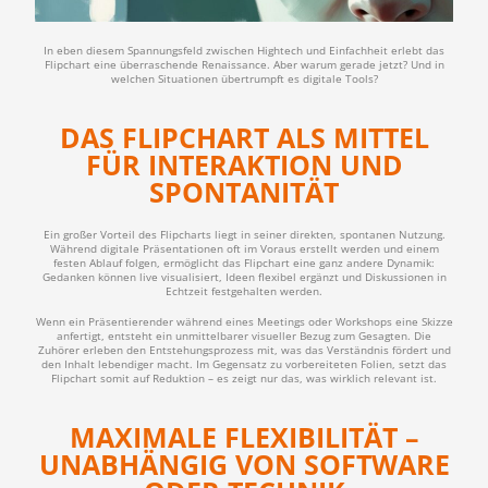
In eben diesem Spannungsfeld zwischen Hightech und Einfachheit erlebt das
Flipchart eine überraschende Renaissance. Aber warum gerade jetzt? Und in
welchen Situationen übertrumpft es digitale Tools?
DAS FLIPCHART ALS MITTEL
FÜR INTERAKTION UND
SPONTANITÄT
Ein großer Vorteil des Flipcharts liegt in seiner direkten, spontanen Nutzung.
Während digitale Präsentationen oft im Voraus erstellt werden und einem
festen Ablauf folgen, ermöglicht das Flipchart eine ganz andere Dynamik:
Gedanken können live visualisiert, Ideen flexibel ergänzt und Diskussionen in
Echtzeit festgehalten werden.
Wenn ein Präsentierender während eines Meetings oder Workshops eine Skizze
anfertigt, entsteht ein unmittelbarer visueller Bezug zum Gesagten. Die
Zuhörer erleben den Entstehungsprozess mit, was das Verständnis fördert und
den Inhalt lebendiger macht. Im Gegensatz zu vorbereiteten Folien, setzt das
Flipchart somit auf Reduktion – es zeigt nur das, was wirklich relevant ist.
MAXIMALE FLEXIBILITÄT –
UNABHÄNGIG VON SOFTWARE