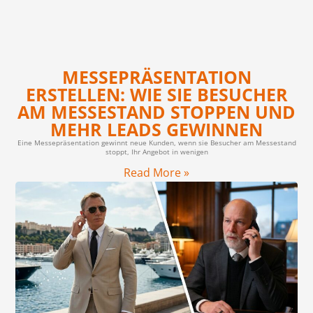
MESSEPRÄSENTATION
ERSTELLEN: WIE SIE BESUCHER
AM MESSESTAND STOPPEN UND
MEHR LEADS GEWINNEN
Eine Messepräsentation gewinnt neue Kunden, wenn sie Besucher am Messestand
stoppt, Ihr Angebot in wenigen
Read More »