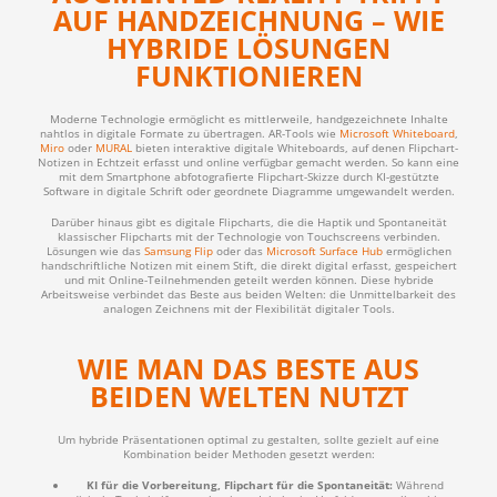
AUF HANDZEICHNUNG – WIE
HYBRIDE LÖSUNGEN
FUNKTIONIEREN
Moderne Technologie ermöglicht es mittlerweile, handgezeichnete Inhalte
nahtlos in digitale Formate zu übertragen. AR-Tools wie
Microsoft Whiteboard
,
Miro
oder
MURAL
bieten interaktive digitale Whiteboards, auf denen Flipchart-
Notizen in Echtzeit erfasst und online verfügbar gemacht werden. So kann eine
mit dem Smartphone abfotografierte Flipchart-Skizze durch KI-gestützte
Software in digitale Schrift oder geordnete Diagramme umgewandelt werden.
Darüber hinaus gibt es digitale Flipcharts, die die Haptik und Spontaneität
klassischer Flipcharts mit der Technologie von Touchscreens verbinden.
Lösungen wie das
Samsung Flip
oder das
Microsoft Surface Hub
ermöglichen
handschriftliche Notizen mit einem Stift, die direkt digital erfasst, gespeichert
und mit Online-Teilnehmenden geteilt werden können. Diese hybride
Arbeitsweise verbindet das Beste aus beiden Welten: die Unmittelbarkeit des
analogen Zeichnens mit der Flexibilität digitaler Tools.
WIE MAN DAS BESTE AUS
BEIDEN WELTEN NUTZT
Um hybride Präsentationen optimal zu gestalten, sollte gezielt auf eine
Kombination beider Methoden gesetzt werden:
KI für die Vorbereitung, Flipchart für die Spontaneität:
Während