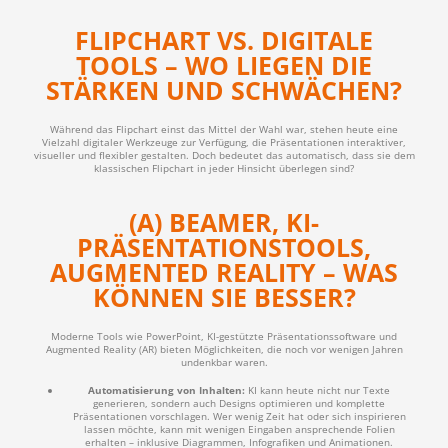
FLIPCHART VS. DIGITALE
TOOLS – WO LIEGEN DIE
STÄRKEN UND SCHWÄCHEN?
Während das Flipchart einst das Mittel der Wahl war, stehen heute eine
Vielzahl digitaler Werkzeuge zur Verfügung, die Präsentationen interaktiver,
visueller und flexibler gestalten. Doch bedeutet das automatisch, dass sie dem
klassischen Flipchart in jeder Hinsicht überlegen sind?
(A) BEAMER, KI-
PRÄSENTATIONSTOOLS,
AUGMENTED REALITY – WAS
KÖNNEN SIE BESSER?
Moderne Tools wie PowerPoint, KI-gestützte Präsentationssoftware und
Augmented Reality (AR) bieten Möglichkeiten, die noch vor wenigen Jahren
undenkbar waren.
Automatisierung von Inhalten:
KI kann heute nicht nur Texte
generieren, sondern auch Designs optimieren und komplette
Präsentationen vorschlagen. Wer wenig Zeit hat oder sich inspirieren
lassen möchte, kann mit wenigen Eingaben ansprechende Folien
erhalten – inklusive Diagrammen, Infografiken und Animationen.