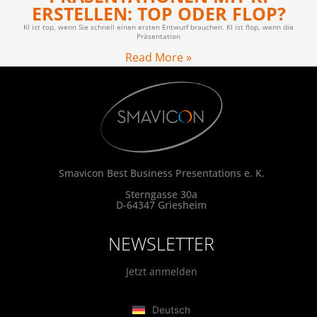
ERSTELLEN: TOP ODER FLOP?
KI ist top, wenn Sie schnell einen ersten Entwurf brauchen. KI ist flop, wenn die
Präsentation
Read More »
Smavicon Best Business Presentations e. K.
Sterngasse 30a
D-64347 Griesheim
NEWSLETTER
Jetzt anmelden
Deutsch