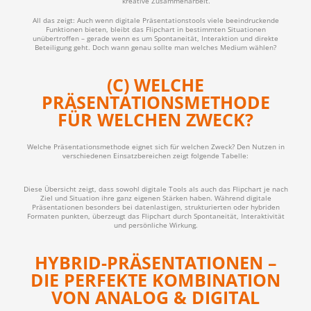
kreative Zusammenarbeit.
All das zeigt: Auch wenn digitale Präsentationstools viele beeindruckende
Funktionen bieten, bleibt das Flipchart in bestimmten Situationen
unübertroffen – gerade wenn es um Spontaneität, Interaktion und direkte
Beteiligung geht. Doch wann genau sollte man welches Medium wählen?
(C) WELCHE
PRÄSENTATIONSMETHODE
FÜR WELCHEN ZWECK?
Welche Präsentationsmethode eignet sich für welchen Zweck? Den Nutzen in
verschiedenen Einsatzbereichen zeigt folgende Tabelle:
Diese Übersicht zeigt, dass sowohl digitale Tools als auch das Flipchart je nach
Ziel und Situation ihre ganz eigenen Stärken haben. Während digitale
Präsentationen besonders bei datenlastigen, strukturierten oder hybriden
Formaten punkten, überzeugt das Flipchart durch Spontaneität, Interaktivität
und persönliche Wirkung.
HYBRID-PRÄSENTATIONEN –
DIE PERFEKTE KOMBINATION
VON ANALOG & DIGITAL