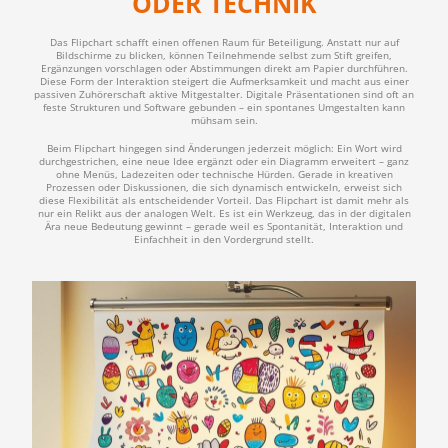
ODER TECHNIK
Das Flipchart schafft einen offenen Raum für Beteiligung. Anstatt nur auf
Bildschirme zu blicken, können Teilnehmende selbst zum Stift greifen,
Ergänzungen vorschlagen oder Abstimmungen direkt am Papier durchführen.
Diese Form der Interaktion steigert die Aufmerksamkeit und macht aus einer
passiven Zuhörerschaft aktive Mitgestalter. Digitale Präsentationen sind oft an
feste Strukturen und Software gebunden – ein spontanes Umgestalten kann
mühsam sein.
Beim Flipchart hingegen sind Änderungen jederzeit möglich: Ein Wort wird
durchgestrichen, eine neue Idee ergänzt oder ein Diagramm erweitert – ganz
ohne Menüs, Ladezeiten oder technische Hürden. Gerade in kreativen
Prozessen oder Diskussionen, die sich dynamisch entwickeln, erweist sich
diese Flexibilität als entscheidender Vorteil. Das Flipchart ist damit mehr als
nur ein Relikt aus der analogen Welt. Es ist ein Werkzeug, das in der digitalen
Ära neue Bedeutung gewinnt – gerade weil es Spontanität, Interaktion und
Einfachheit in den Vordergrund stellt.