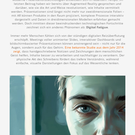
letzten Beitrag haben wir bereits über Augmented Reality gesprochen und
darüber, wie sie die Art und Weise revolutioniert, wie Inhalte vermittelt
werden. Präsentationen sind längst nicht mehr nur zweidimensionale Folien –
mit AR können Produkte in den Raum projiziert, komplexe Prozesse interaktiv
dargestellt und Daten in dreidimensionalen Modellen erfahrbar gemacht
werden. Doch inmitten dieser beeindruckenden technologischen Fortschritte
zeichnet sich ein anderes Phänomen ab:
Digital Fatigue
.
Immer mehr Menschen fühlen sich von der ständigen digitalen Reizüberflutung
erschöpft. Meetings voller animierter Slides, interaktiver Dashboards und
bildschirmbasierter Präsentationen können anstrengend sein – nicht nur für die
Augen, sondern auch für das Gehirn.
Eine bekannte Studie aus dem Jahr 2014
zeigt
, dass handgeschriebene Notizen und Zeichnungen dem menschlichen
Geist helfen, Inhalte besser zu verarbeiten und nachhaltiger zu verankern. Der
physische Akt des Schreibens fördert das tiefere Verständnis, während
einfache, visuelle Darstellungen den Fokus auf das Wesentliche lenken.