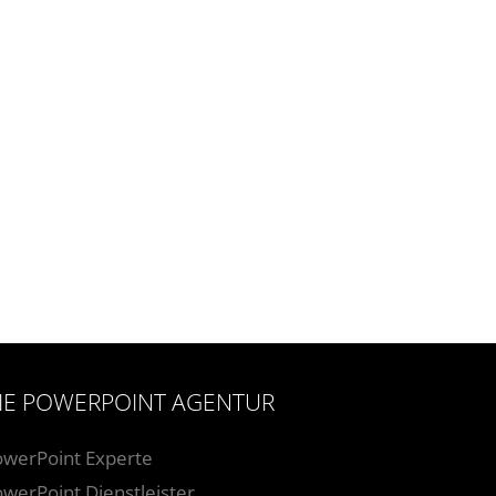
IE POWERPOINT AGENTUR
owerPoint Experte
werPoint Dienstleister