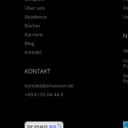
Über uns
F
Akademie
U
Bücher
Karriere
N
Blog
Vi
Kontakt
Ha
Po
KONTAKT
So
P
kontakt@smavicon.de
+49 6155 84 44 0