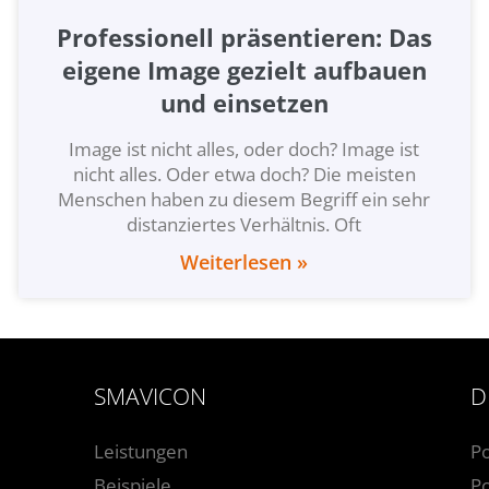
Professionell präsentieren: Das
eigene Image gezielt aufbauen
und einsetzen
Image ist nicht alles, oder doch? Image ist
nicht alles. Oder etwa doch? Die meisten
Menschen haben zu diesem Begriff ein sehr
distanziertes Verhältnis. Oft
Weiterlesen »
SMAVICON
D
Leistungen
P
Beispiele
Po