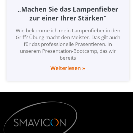
„Machen Sie das Lampenfieber
zur einer Ihrer Stärken“
Wie bekomme ich mein Lampenfieber in den
Griff? Übung macht den Meister. Das gilt auch
für das professionelle Präsentieren. In
unserem Presentation-Bootcamp, das wir
bereits
Weiterlesen »