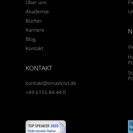
Über uns
F
Akademie
U
Bücher
Karriere
N
Blog
Vi
Kontakt
Ha
Po
KONTAKT
So
P
kontakt@smavicon.de
+49 6155 84 44 0