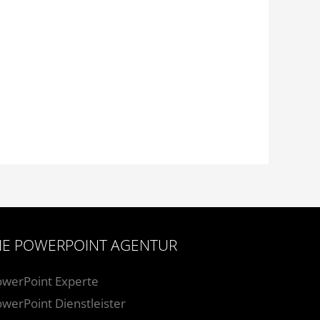
IE POWERPOINT AGENTUR
owerPoint Experte
werPoint Dienstleister