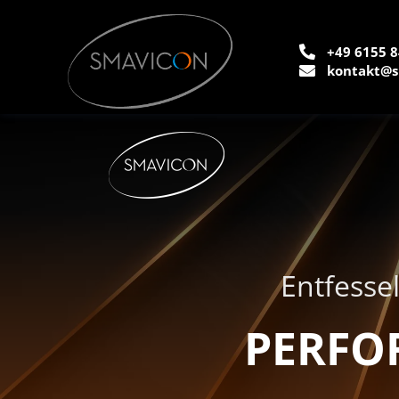
+49 6155 8
kontakt@s
Entfessel
PERFO