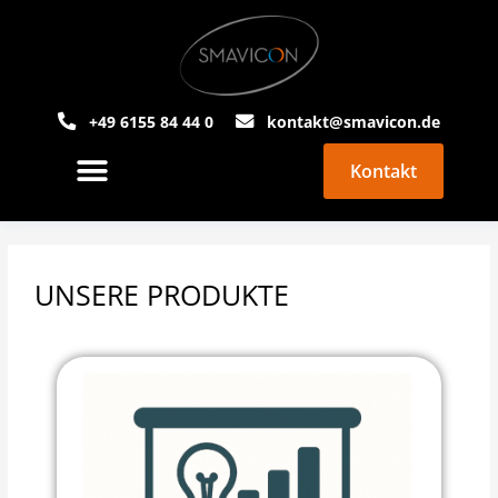
+49 6155 84 44 0
kontakt@smavicon.de
Kontakt
PowerPoint Agentur
Über Smavicon
UNSERE PRODUKTE