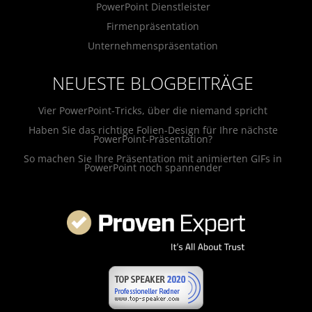
PowerPoint Dienstleister
Firmenpräsentation
Unternehmenspräsentation
NEUESTE BLOGBEITRÄGE
Vier PowerPoint-Tricks, über die niemand spricht
Haben Sie das richtige Folien-Design für Ihre nächste
PowerPoint-Präsentation?
So machen Sie Ihre Präsentation mit animierten GIFs in
PowerPoint noch spannender