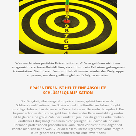
Was macht eine perfekte Präsentation aus? Dazu gehören nicht nur
ausgezeichnete PowerPoint-Folien; sie sind nur ein Teil einer gelungenen
Präsentation. Sie müssen Form und Inhalt immer wieder der Zielgruppe
anpassen, um den größtmöglichen Erfolg zu erzielen.
PRÄSENTIEREN IST HEUTE EINE ABSOLUTE
SCHLÜSSELQUALIFIKATION
Die Fähigkeit, überzeugend zu präsentieren, gehört heute zu den
Schlüsselqualifikationen im Business und im öffentlichen Leben. Es gibt
unzählige Anlässe, bei denen eine Präsentation mittlerweile dazugehört. Das
beginnt schon in der Schule, geht bei Studium oder Berufsausbildung weiter
und begleitet eine große Zahl der Berufstätigen über ihr ganzes Arbeitsleben.
Beruflicher Erfolg hängt zu einem nicht geringen Teil davon ab, ob eine
Personen professionell präsentieren kann. Noch vor nicht allzu langer Zeit
konnte man sich mit etwas Glück an diesem Thema irgendwie vorbeimogeln.
Heute gehört das Präsentieren zur Arbeitswelt dazu.