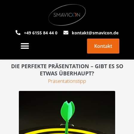
+49 6155 84 44 0
kontakt@smavicon.de
Kontakt
PowerPoint Agentur
Über Smavicon
DIE PERFEKTE PRÄSENTATION – GIBT ES SO
ETWAS ÜBERHAUPT?
Präsentationstipp