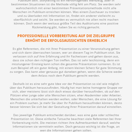
Publikum sein. Storytelling ist ein hervorragendes Werkzeug, aber in
bestimmten Situationen ist die Methode völlig fehl am Platz. Sie werden sehr
wahrscheinlich mit einer bestimmten Präsentationsmethode nicht alle
Menschen im Publikum erreichen können. Was einem Zuschauer zu trocken
und zu überladen mit Information ist, findet ein anderer vielleicht zu
oberflächlich und seicht. Sie werden es vermutlich nie allen recht machen
können. Doch wenn der weitaus größte Teil des Auditoriums eine positive
Rückmeldung gibt, haben Sie es richtig gemacht.
PROFESSIONELLE VORBEREITUNG AUF DIE ZIELGRUPPE
ERHÖHT DIE ERFOLGSAUSSICHTEN ERHEBLICH
Es gibt Referenten, die mit Ihrer Präsentation zu einer Veranstaltung gehen
und sich dann überraschen lassen, wer an diesem Tag im Publikum sitzt. Sie
verlassen sich auf ihre Erfahrung und Ihr Fachwissen und gehen davon aus,
dass sie schon den richtigen Ton treffen. Das ist sehr leichtsinnig, denn ein
misslungener Einsteig kann schon die gesamte Präsentation ruinieren. Es ist
zum Beispiel oft ein guter Anfang, mit einem kleinen Scherz für gute Stimmung
zu sorgen. Das kann aber genauso gut daneben gehen, wenn die Scherze weder
dem Anlass noch dem Publikum gerecht werden.
Deshalb ist es eine sehr gute Idee vor der Präsentation so viel wie möglich
über das Publikum herauszufinden. Häufig hat man keine homogene Gruppe vor
sich, aber meistens lässt sich doch etwas darüber herausfinden, ob auf den
Plätzen eher junge oder alte Menschen sitzen, eher Akademiker oder Arbeiter,
Menschen die unterhalten werden wollen, oder Menschen, die eine Lösung für
ein Problem suchen. Je mehr Sie über Ihr Publikum herausfinden können, desto
besser können Sie sich bei der Gestaltung Ihrer Präsentation darauf einstellen.
Das jeweilige Publikum entscheidet darüber, was eine gute oder schlechte
Präsentation ist. Diese einfache Tatsache beachten viele Referenten bei Ihrer
Vorbereitung nicht. Die meisten richten ihre Aufmerksamkeit darauf, welche
Informationen sie vermitteln wollen. Doch genauso wichtig ist die Frage, an
wen die Informationen gehen sollen.