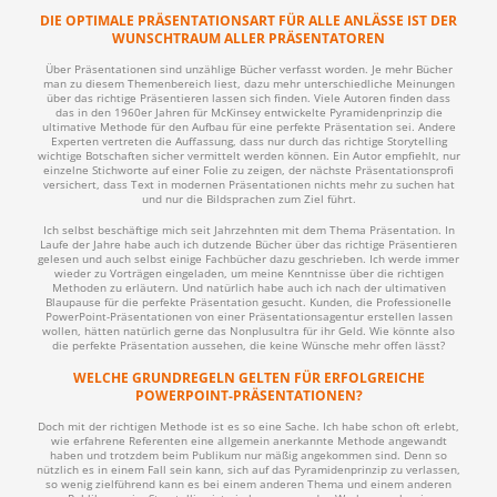
DIE OPTIMALE PRÄSENTATIONSART FÜR ALLE ANLÄSSE IST DER
WUNSCHTRAUM ALLER PRÄSENTATOREN
Über Präsentationen sind unzählige Bücher verfasst worden. Je mehr Bücher
man zu diesem Themenbereich liest, dazu mehr unterschiedliche Meinungen
über das richtige Präsentieren lassen sich finden. Viele Autoren finden dass
das in den 1960er Jahren für McKinsey entwickelte Pyramidenprinzip die
ultimative Methode für den Aufbau für eine perfekte Präsentation sei. Andere
Experten vertreten die Auffassung, dass nur durch das richtige Storytelling
wichtige Botschaften sicher vermittelt werden können. Ein Autor empfiehlt, nur
einzelne Stichworte auf einer Folie zu zeigen, der nächste Präsentationsprofi
versichert, dass Text in modernen Präsentationen nichts mehr zu suchen hat
und nur die Bildsprachen zum Ziel führt.
Ich selbst beschäftige mich seit Jahrzehnten mit dem Thema Präsentation. In
Laufe der Jahre habe auch ich dutzende Bücher über das richtige Präsentieren
gelesen und auch selbst einige Fachbücher dazu geschrieben. Ich werde immer
wieder zu Vorträgen eingeladen, um meine Kenntnisse über die richtigen
Methoden zu erläutern. Und natürlich habe auch ich nach der ultimativen
Blaupause für die perfekte Präsentation gesucht. Kunden, die Professionelle
PowerPoint-Präsentationen von einer Präsentationsagentur erstellen lassen
wollen, hätten natürlich gerne das Nonplusultra für ihr Geld. Wie könnte also
die perfekte Präsentation aussehen, die keine Wünsche mehr offen lässt?
WELCHE GRUNDREGELN GELTEN FÜR ERFOLGREICHE
POWERPOINT-PRÄSENTATIONEN?
Doch mit der richtigen Methode ist es so eine Sache. Ich habe schon oft erlebt,
wie erfahrene Referenten eine allgemein anerkannte Methode angewandt
haben und trotzdem beim Publikum nur mäßig angekommen sind. Denn so
nützlich es in einem Fall sein kann, sich auf das Pyramidenprinzip zu verlassen,
so wenig zielführend kann es bei einem anderen Thema und einem anderen